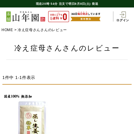
現在
20時
54分
注文で
明日8月8日(土) 発送
ログイン
HOME
冷え症母さんさんのレビュー
冷え症母さんさんのレビュー
1
件中
1
-
1
件表示