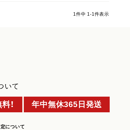
1
件中
1
-
1
件表示
ついて
料！
年中無休365日発送
指定について