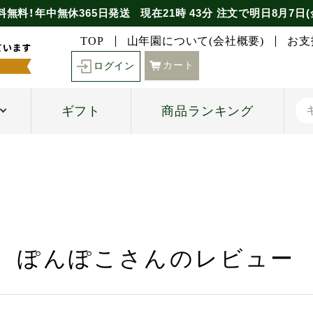
料無料！年中無休365日発送
現在
21時
43分
注文で
明日8月7日(
TOP
山年園について(会社概要)
お支
カート
ログイン
ギフト
商品ランキング
ぽんぽこさんのレビュー