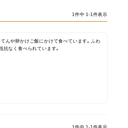
1
件中
1
-
1
件表示
ろてんや卵かけご飯にかけて食べています。ふわ
抵抗なく食べられています。
1
件中
1
-
1
件表示