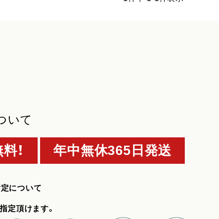
ついて
料！
年中無休365日発送
指定について
指定頂けます。