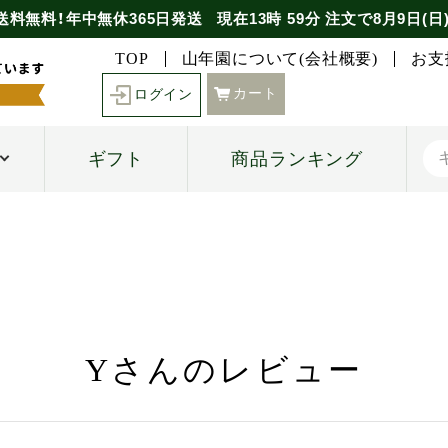
送料無料！年中無休365日発送
現在
13時
59分
注文で
8月9日(日
TOP
山年園について(会社概要)
お支
カート
ログイン
ギフト
商品ランキング
Yさんのレビュー