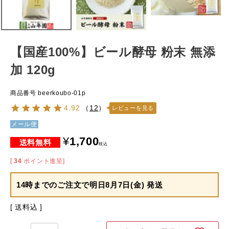
【国産100%】ビール酵母 粉末 無添
加 120g
商品番号
beerkoubo-01p
4.92
（
12
）
レビューを見る
メール便
¥
1,700
税込
[
34
ポイント進呈]
14時までのご注文で
明日8月7日(金) 発送
送料込