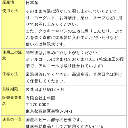
原産地
日本産
使用方法
そのままお湯に溶かして召し上がっていただいた
り、ヨーグルト、お味噌汁、納豆、スープなどに混
ぜてお召し上がりください。
また、クッキーやパンの生地に練りこんだり、ごは
んを炊く直前に炊飯器に入れていただいたりなど、
使い方は無限大です。
使用上の注
開封後はお早めに召し上がりください。
意
※アルコールは含まれておりません。(乾燥加工の段
階で、アルコールは取り除かれています)
保存方法
常温保管してください。高温多湿、直射日光は避け
て保管してください。
賞味期限
製造日より約12ヶ月
販売事業者
有限会社山年園
名
〒170-0002
東京都豊島区巣鴨3-34-1
店長の一言
国産のビール酵母の粉末です。
健康補助食品としてご使用ください(^-^)/