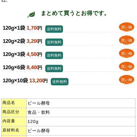
まとめて買うとお得です。
120g×1袋
1,700
買い物
円
送料無料
かごへ
120g×2袋
3,200
買い物
円
送料無料
かごへ
120g×3袋
4,500
買い物
円
送料無料
かごへ
120g×6袋
8,400
買い物
円
送料無料
かごへ
120g×10袋
13,200
買い物
円
送料無料
かごへ
商品名
ビール酵母
商品区分
食品・飲料
内容量
120g
原材料名
ビール酵母