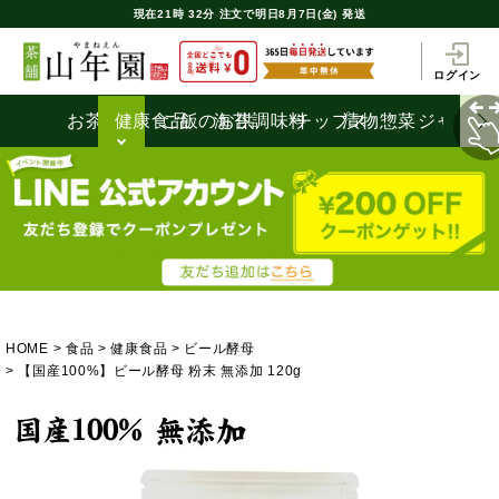
現在
21時
32分
注文で
明日8月7日(金) 発送
ログイン
お茶うけ
健康食品
ご飯のお供
海苔
調味料
チップス
漬物
惣菜
ジャム
HOME
食品
健康食品
ビール酵母
【国産100%】ビール酵母 粉末 無添加 120g