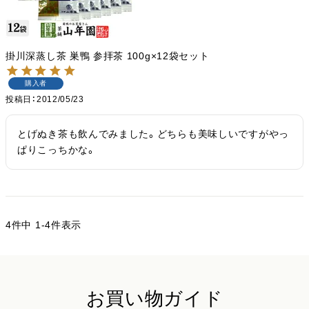
掛川深蒸し茶 巣鴨 参拝茶 100g×12袋セット
購入者
投稿日
2012/05/23
とげぬき茶も飲んでみました。どちらも美味しいですがやっ
ぱりこっちかな。
4
件中
1
-
4
件表示
お買い物ガイド