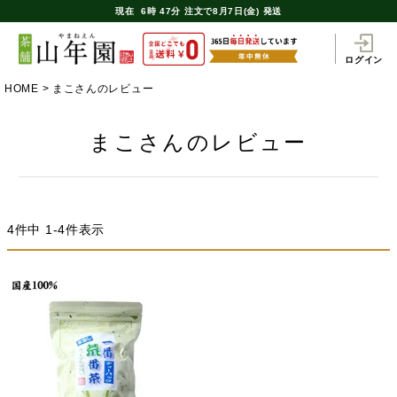
現在
6時
47分
注文で
8月7日(金) 発送
ログイン
HOME
まこさんのレビュー
まこさんのレビュー
4
件中
1
-
4
件表示