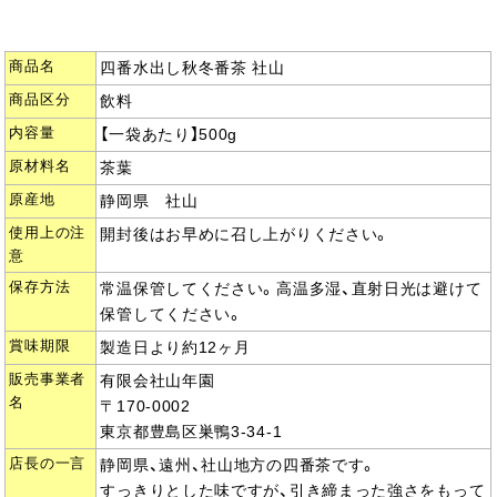
商品名
四番水出し秋冬番茶 社山
商品区分
飲料
内容量
【一袋あたり】500g
原材料名
茶葉
原産地
静岡県 社山
使用上の注
開封後はお早めに召し上がりください。
意
保存方法
常温保管してください。高温多湿、直射日光は避けて
保管してください。
賞味期限
製造日より約12ヶ月
販売事業者
有限会社山年園
名
〒170-0002
東京都豊島区巣鴨3-34-1
店長の一言
静岡県、遠州、社山地方の四番茶です。
すっきりとした味ですが、引き締まった強さをもって