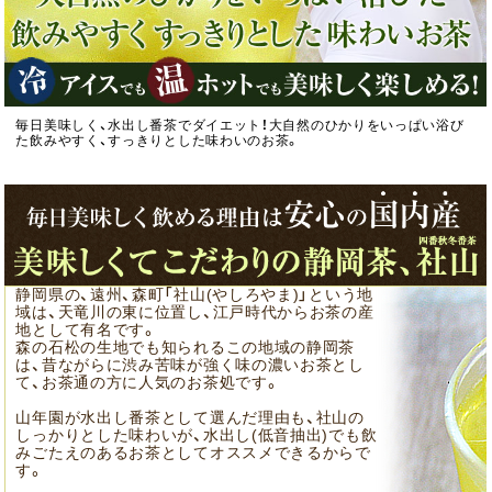
毎日美味しく、水出し番茶でダイエット！大自然のひかりをいっぱい浴び
た飲みやすく、すっきりとした味わいのお茶。
静岡県の、遠州、森町「社山(やしろやま)」という地
域は、天竜川の東に位置し、江戸時代からお茶の産
地として有名です。
森の石松の生地でも知られるこの地域の静岡茶
は、昔ながらに渋み苦味が強く味の濃いお茶とし
て、お茶通の方に人気のお茶処です。
山年園が水出し番茶として選んだ理由も、社山の
しっかりとした味わいが、水出し(低音抽出)でも飲
みごたえのあるお茶としてオススメできるからで
す。