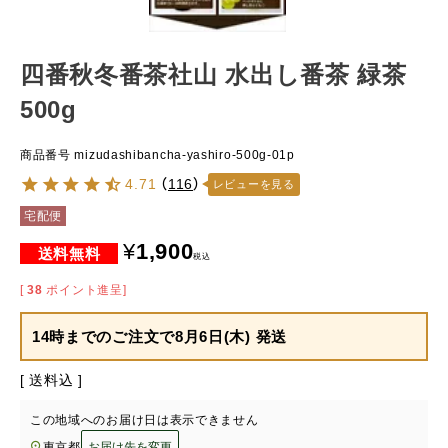
四番秋冬番茶社山 水出し番茶 緑茶
500g
商品番号
mizudashibancha-yashiro-500g-01p
4.71
（
116
）
レビューを見る
宅配便
¥
1,900
税込
[
38
ポイント進呈]
14時までのご注文で
8月6日(木) 発送
送料込
この地域へのお届け日は表示できません
東京都
お届け先を変更