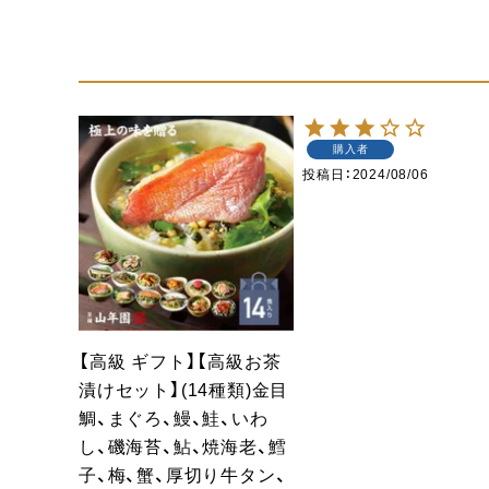
購入者
投稿日
2024/08/06
【高級 ギフト】【高級お茶
漬けセット】(14種類)金目
鯛、まぐろ、鰻、鮭、いわ
し、磯海苔、鮎、焼海老、鱈
子、梅、蟹、厚切り牛タン、