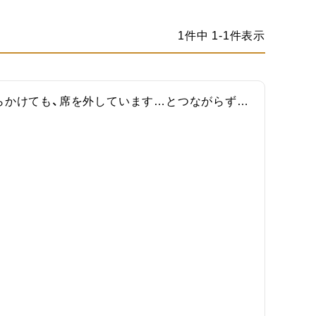
1
件中
1
-
1
件表示
らかけても、席を外しています…とつながらず…