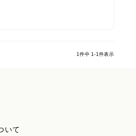
1
件中
1
-
1
件表示
ついて