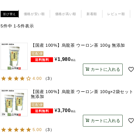
価格が安い順
価格が高い順
新着順
レビュー順
並び替え
5
件中
1
-
5
件表示
【国産 100%】烏龍茶 ウーロン茶 100g 無添加
宅配便
¥
1,980
税込
カートに入れる
4.00
（
3
）
【国産 100%】烏龍茶 ウーロン茶 100g×2袋セット
無添加
宅配便
¥
3,700
税込
カートに入れる
5.00
（
3
）