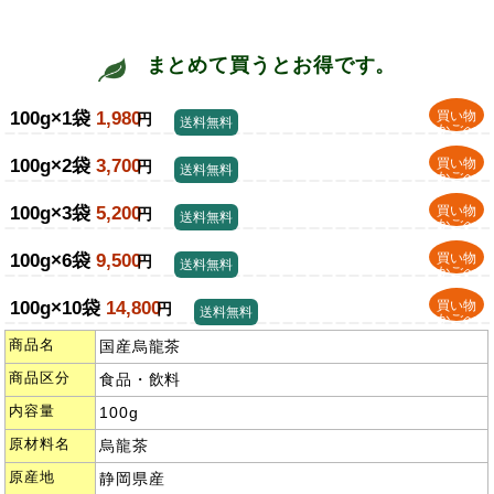
まとめて買うとお得です。
100g×1袋
1,980
買い物
円
送料無料
かごへ
100g×2袋
3,700
買い物
円
送料無料
かごへ
100g×3袋
5,200
買い物
円
送料無料
かごへ
100g×6袋
9,500
買い物
円
送料無料
かごへ
100g×10袋
14,800
買い物
円
送料無料
かごへ
商品名
国産烏龍茶
商品区分
食品・飲料
内容量
100g
原材料名
烏龍茶
原産地
静岡県産