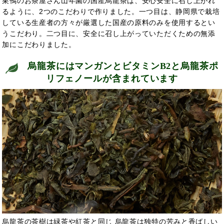
巣鴨のお茶屋さん山年園の国産烏龍茶は、安心安全に召し上がれ
るように、2つのこだわりで作りました。一つ目は、静岡県で栽培
している生産者の方々が厳選した国産の原料のみを使用するとい
うこだわり。二つ目に、安全に召し上がっていただくための無添
加にこだわりました。
烏龍茶には
マンガンとビタミンB2と烏龍茶ポ
リフェノールが含まれています
烏龍茶の茶樹は緑茶や紅茶と同じ 烏龍茶は独特の苦みと香ばしい