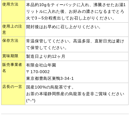
使用方法
本品約10gをティーパックに入れ、沸騰させたお湯1
リットルに入れた後、お好みの濃さになるまでとろ
火で3～5分程煮出してお召し上がりください。
使用上の注
開封後はお早めに召し上がりください。
意
保存方法
常温保管してください。高温多湿、直射日光は避け
て保管してください。
賞味期限
製造日より約12ヶ月
販売事業者
有限会社山年園
名
〒170-0002
東京都豊島区巣鴨3-34-1
店長の一言
国産100%の烏龍茶です。
お茶の本場静岡県産の烏龍茶を是非ご賞味ください
(^-^)