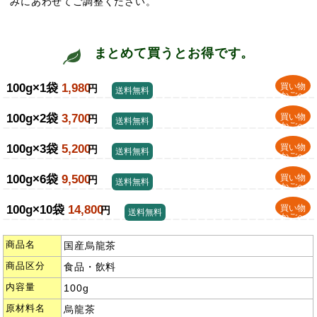
みにあわせてご調整ください。
まとめて買うとお得です。
100g×1袋
1,980
買い物
円
送料無料
かごへ
100g×2袋
3,700
買い物
円
送料無料
かごへ
100g×3袋
5,200
買い物
円
送料無料
かごへ
100g×6袋
9,500
買い物
円
送料無料
かごへ
100g×10袋
14,800
買い物
円
送料無料
かごへ
商品名
国産烏龍茶
商品区分
食品・飲料
内容量
100g
原材料名
烏龍茶