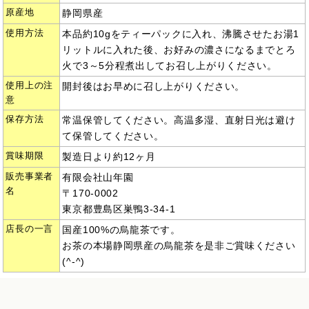
原産地
静岡県産
使用方法
本品約10gをティーパックに入れ、沸騰させたお湯1
リットルに入れた後、お好みの濃さになるまでとろ
火で3～5分程煮出してお召し上がりください。
使用上の注
開封後はお早めに召し上がりください。
意
保存方法
常温保管してください。高温多湿、直射日光は避け
て保管してください。
賞味期限
製造日より約12ヶ月
販売事業者
有限会社山年園
名
〒170-0002
東京都豊島区巣鴨3-34-1
店長の一言
国産100%の烏龍茶です。
お茶の本場静岡県産の烏龍茶を是非ご賞味ください
(^-^)