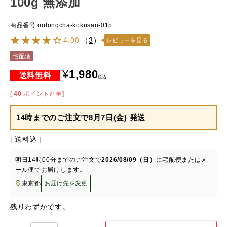
100g 無添加
商品番号
oolongcha-kokusan-01p
4.00
（
3
）
レビューを見る
宅配便
¥
1,980
税込
[
40
ポイント進呈]
14時までのご注文で
8月7日(金) 発送
送料込
明日
14時00分
までのご注文で
2026/08/09（日）
に
宅配便またはメ
ール便
でお届けします。
東京都
お届け先を変更
残りわずかです。