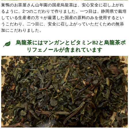
巣鴨のお茶屋さん山年園の国産烏龍茶は、安心安全に召し上がれ
るように、2つのこだわりで作りました。一つ目は、静岡県で栽培
している生産者の方々が厳選した国産の原料のみを使用するとい
うこだわり。二つ目に、安全に召し上がっていただくための無添
加にこだわりました。
烏龍茶には
マンガンとビタミンB2と烏龍茶ポ
リフェノールが含まれています