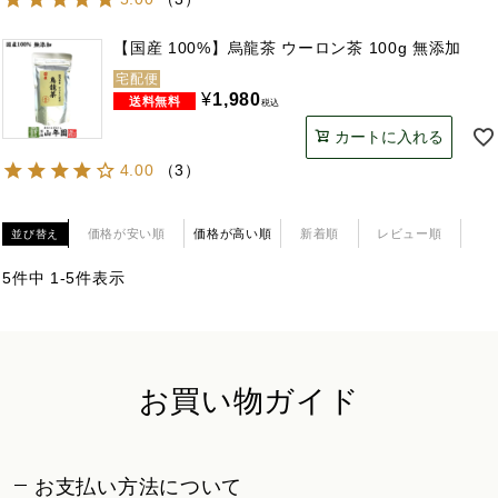
【国産 100%】烏龍茶 ウーロン茶 100g 無添加
宅配便
¥
1,980
税込
カートに入れる
4.00
（
3
）
価格が安い順
価格が高い順
新着順
レビュー順
並び替え
5
件中
1
-
5
件表示
お買い物ガイド
お支払い方法について