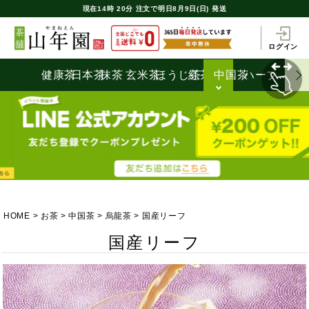
現在
14時
20分
注文で
明日8月9日(日) 発送
ログイン
健康茶
日本茶
抹茶
玄米茶
ほうじ茶
紅茶
中国茶
ハーブティ
HOME
お茶
中国茶
烏龍茶
国産リーフ
国産リーフ