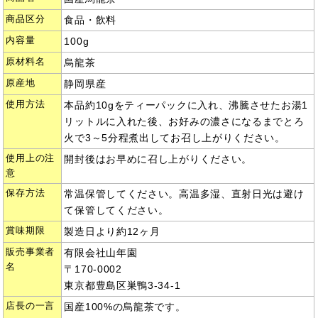
商品区分
食品・飲料
内容量
100g
原材料名
烏龍茶
原産地
静岡県産
使用方法
本品約10gをティーパックに入れ、沸騰させたお湯1
リットルに入れた後、お好みの濃さになるまでとろ
火で3～5分程煮出してお召し上がりください。
使用上の注
開封後はお早めに召し上がりください。
意
保存方法
常温保管してください。高温多湿、直射日光は避け
て保管してください。
賞味期限
製造日より約12ヶ月
販売事業者
有限会社山年園
名
〒170-0002
東京都豊島区巣鴨3-34-1
店長の一言
国産100%の烏龍茶です。