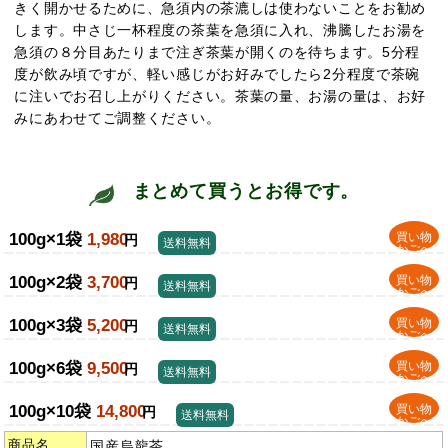
きく開かせるために、急須内の茶漉しは使わないことをお勧め
します。中さじ一杯程度の茶葉を急須に入れ、沸騰したお湯を
急須の８分目あたりまで注ぎ茶葉が開くのを待ちます。5分程
度が飲み頃ですが、軽い感じがお好みでしたら2分程度で茶碗
に注いでお召し上がりください。茶葉の量、お湯の量は、お好
みにあわせてご調整ください。
まとめて買うとお得です。
100g×1袋
1,980
買い物
円
送料無料
かごへ
100g×2袋
3,700
買い物
円
送料無料
かごへ
100g×3袋
5,200
買い物
円
送料無料
かごへ
100g×6袋
9,500
買い物
円
送料無料
かごへ
100g×10袋
14,800
買い物
円
送料無料
かごへ
商品名
国産烏龍茶