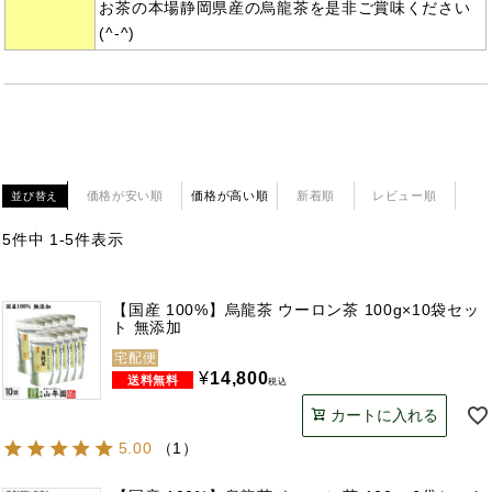
お茶の本場静岡県産の烏龍茶を是非ご賞味ください
(^-^)
価格が安い順
価格が高い順
新着順
レビュー順
並び替え
5
件中
1
-
5
件表示
【国産 100%】烏龍茶 ウーロン茶 100g×10袋セッ
ト 無添加
宅配便
¥
14,800
税込
カートに入れる
5.00
（
1
）