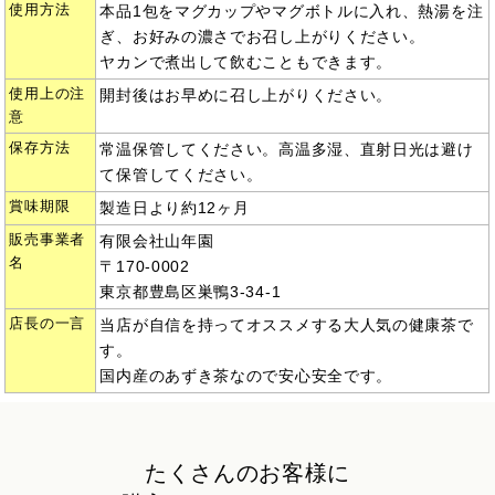
使用方法
本品1包をマグカップやマグボトルに入れ、熱湯を注
ぎ、お好みの濃さでお召し上がりください。
ヤカンで煮出して飲むこともできます。
使用上の注
開封後はお早めに召し上がりください。
意
保存方法
常温保管してください。高温多湿、直射日光は避け
て保管してください。
賞味期限
製造日より約12ヶ月
販売事業者
有限会社山年園
名
〒170-0002
東京都豊島区巣鴨3-34-1
店長の一言
当店が自信を持ってオススメする大人気の健康茶で
す。
国内産のあずき茶なので安心安全です。
たくさんのお客様に