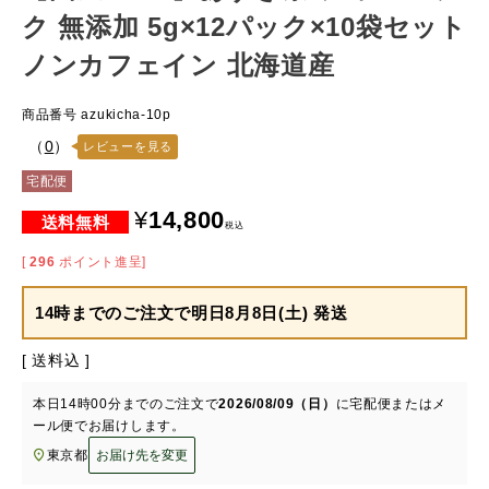
ク 無添加 5g×12パック×10袋セット
ノンカフェイン 北海道産
商品番号
azukicha-10p
（
0
）
レビューを見る
宅配便
¥
14,800
税込
[
296
ポイント進呈]
14時までのご注文で
明日8月8日(土) 発送
送料込
本日
14時00分
までのご注文で
2026/08/09（日）
に
宅配便またはメ
ール便
でお届けします。
東京都
お届け先を変更