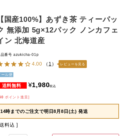
【国産100%】あずき茶 ティーパッ
ク 無添加 5g×12パック ノンカフェ
イン 北海道産
商品番号
azukicha-01p
4.00
（
1
）
レビューを見る
メール便
¥
1,980
税込
40
ポイント進呈]
14時までのご注文で
明日8月8日(土) 発送
送料込