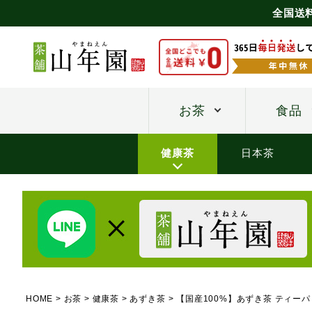
全国送
お茶
食品
健康茶
日本茶
HOME
お茶
健康茶
あずき茶
【国産100%】あずき茶 ティーパ