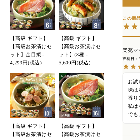
【高級 ギフト】
【高級 ギフト】
【高級お茶漬けセ
【高級お茶漬けセ
楽苑マ
ット】金目鯛...
ット】(8種...
投稿日
4,299円
(税込)
5,600円
(税込)
お試
味は
香り
私は
でも
【高級 ギフト】
【高級 ギフト】
【高級お茶漬けセ
【高級お茶漬けセ