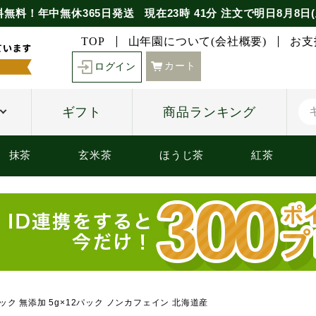
料無料！年中無休365日発送
現在
23時
41分
注文で
明日8月8日(
TOP
山年園について(会社概要)
お支
カート
ログイン
ギフト
商品ランキング
抹茶
玄米茶
ほうじ茶
紅茶
ック 無添加 5g×12パック ノンカフェイン 北海道産