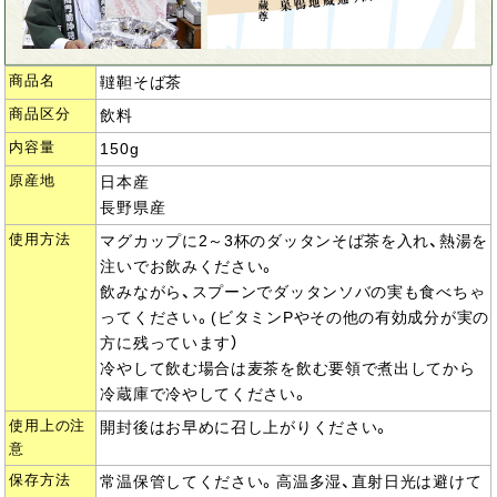
商品名
韃靼そば茶
商品区分
飲料
内容量
150g
原産地
日本産
長野県産
使用方法
マグカップに2～3杯のダッタンそば茶を入れ、熱湯を
注いでお飲みください。
飲みながら、スプーンでダッタンソバの実も食べちゃ
ってください。(ビタミンPやその他の有効成分が実の
方に残っています）
冷やして飲む場合は麦茶を飲む要領で煮出してから
冷蔵庫で冷やしてください。
使用上の注
開封後はお早めに召し上がりください。
意
保存方法
常温保管してください。高温多湿、直射日光は避けて