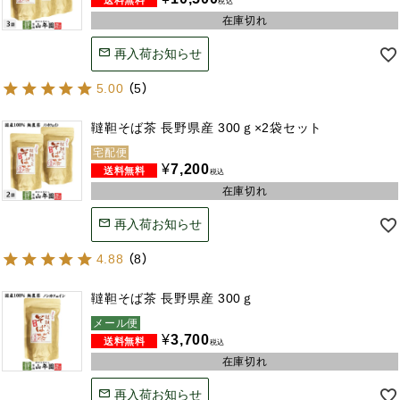
税込
在庫切れ
再入荷お知らせ
5.00
（
5
）
韃靼そば茶 長野県産 300ｇ×2袋セット
宅配便
¥
7,200
税込
在庫切れ
再入荷お知らせ
4.88
（
8
）
韃靼そば茶 長野県産 300ｇ
メール便
¥
3,700
税込
在庫切れ
再入荷お知らせ