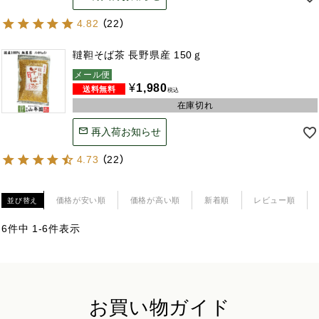
4.82
（
22
）
韃靼そば茶 長野県産 150ｇ
メール便
¥
1,980
税込
在庫切れ
再入荷お知らせ
4.73
（
22
）
価格が安い順
価格が高い順
新着順
レビュー順
並び替え
6
件中
1
-
6
件表示
お買い物ガイド