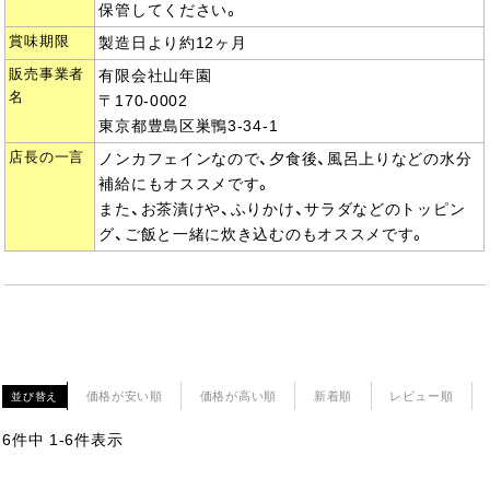
保管してください。
賞味期限
製造日より約12ヶ月
販売事業者
有限会社山年園
名
〒170-0002
東京都豊島区巣鴨3-34-1
店長の一言
ノンカフェインなので、夕食後、風呂上りなどの水分
補給にもオススメです。
また、お茶漬けや、ふりかけ、サラダなどのトッピン
グ、ご飯と一緒に炊き込むのもオススメです。
価格が安い順
価格が高い順
新着順
レビュー順
並び替え
6
件中
1
-
6
件表示