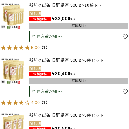
韃靼そば茶 長野県産 300ｇ×10袋セット
宅配便
¥
33,000
税込
在庫切れ
再入荷お知らせ
5.00
（
1
）
韃靼そば茶 長野県産 300ｇ×6袋セット
宅配便
¥
20,400
税込
在庫切れ
再入荷お知らせ
4.00
（
1
）
韃靼そば茶 長野県産 300ｇ×3袋セット
宅配便
¥
10,500