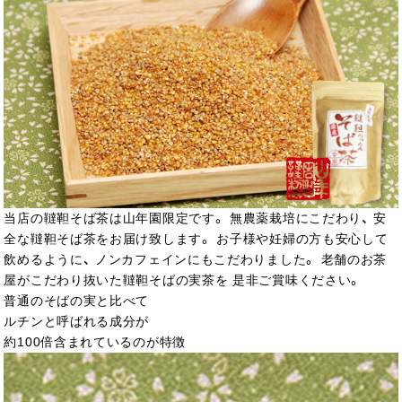
当店の韃靼そば茶は山年園限定です。 無農薬栽培にこだわり、 安
全な韃靼そば茶をお届け致します。 お子様や妊婦の方も安心して
飲めるように、 ノンカフェインにもこだわりました。 老舗のお茶
屋がこだわり抜いた韃靼そばの実茶を 是非ご賞味ください。
普通のそばの実と比べて
ルチンと呼ばれる成分が
約100倍含まれているのが特徴