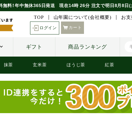
料無料！年中無休365日発送
現在
14時
26分
注文で
明日8月8日(
TOP
山年園について(会社概要)
お支
カート
ログイン
ギフト
商品ランキング
抹茶
玄米茶
ほうじ茶
紅茶