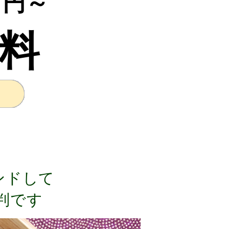
円～
料
ンドして
判です