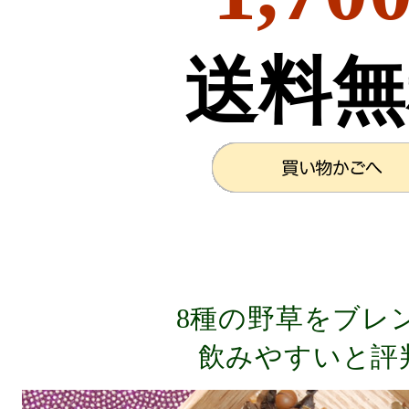
送料無
8種の野草をブレ
飲みやすいと評