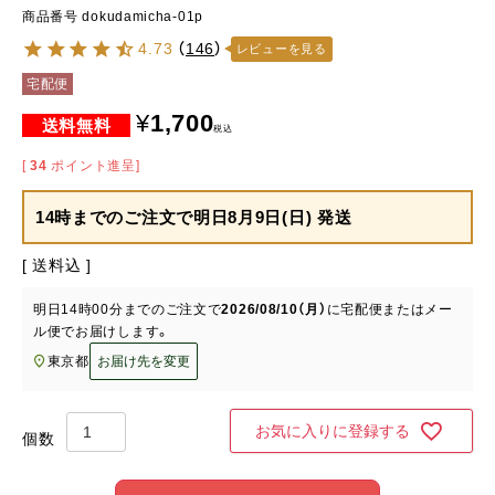
商品番号
dokudamicha-01p
4.73
（
146
）
レビューを見る
宅配便
¥
1,700
税込
[
34
ポイント進呈]
14時までのご注文で
明日8月9日(日) 発送
送料込
明日
14時00分
までのご注文で
2026/08/10（月）
に
宅配便またはメー
ル便
でお届けします。
東京都
お届け先を変更
お気に入りに登録する