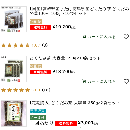
【国産】宮崎県産または徳島県産どくだみ茶 どくだみ
の葉100% 100g ×10袋セット
宅配便
¥
19,200
税込
カートに入れる
4.67
（
3
）
どくだみ茶 大容量 350g×10袋セット
宅配便
¥
13,200
税込
カートに入れる
5.00
（
18
）
【定期購入】どくだみ茶 大容量 350g×2袋セット
定期販売
メール便
１回あたり
¥
3,000
税込