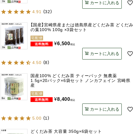
カートに入れる
4.91
（
32
）
【国産】宮崎県産または徳島県産どくだみ茶 どくだみ
の葉100% 100g ×3袋セット
宅配便
¥
6,500
税込
カートに入れる
4.50
（
8
）
国産100% どくだみ茶 ティーパック 無農薬
1.5g×20パック×6袋セット ノンカフェイン 宮崎県
産
宅配便
¥
8,400
税込
カートに入れる
5.00
（
1
）
どくだみ茶 大容量 350g×6袋セット