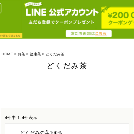
HOME
お茶
健康茶
どくだみ茶
どくだみ茶
4
件中
1
-
4
件表示
どくだみの葉100%