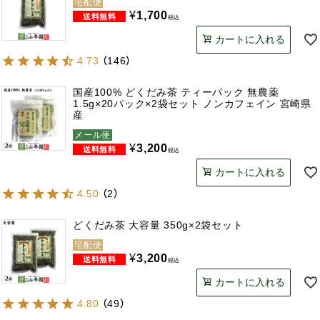
宅配便
¥
1,700
税込
カートに入れる
4.73
（
146
）
国産100% どくだみ茶 ティーパック 無農薬
1.5g×20パック×2袋セット ノンカフェイン 宮崎県
産
メール便
¥
3,200
税込
カートに入れる
4.50
（
2
）
どくだみ茶 大容量 350g×2袋セット
宅配便
¥
3,200
税込
カートに入れる
4.80
（
49
）