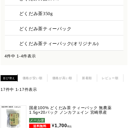
どくだみ茶350g
どくだみ茶ティーパック
どくだみ茶ティーパック(オリジナル)
4
件中
1
-
4
件表示
価格が安い順
価格が高い順
新着順
レビュー順
並び替え
17
件中
1
-
17
件表示
国産100% どくだみ茶 ティーパック 無農薬
1.5g×20パック ノンカフェイン 宮崎県産
メール便
¥
1,700
税込