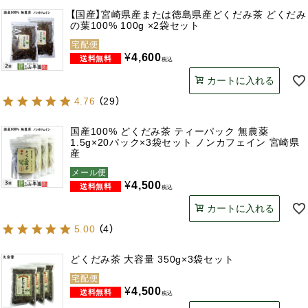
【国産】宮崎県産または徳島県産どくだみ茶 どくだみ
の葉100% 100g ×2袋セット
宅配便
¥
4,600
税込
カートに入れる
4.76
（
29
）
国産100% どくだみ茶 ティーパック 無農薬
1.5g×20パック×3袋セット ノンカフェイン 宮崎県
産
メール便
¥
4,500
税込
カートに入れる
5.00
（
4
）
どくだみ茶 大容量 350g×3袋セット
宅配便
¥
4,500
税込