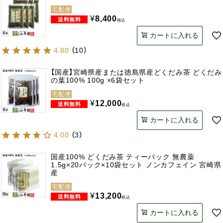
宅配便
¥
8,400
税込
カートに入れる
4.80
（
10
）
【国産】宮崎県産または徳島県産どくだみ茶 どくだみ
の葉100% 100g ×6袋セット
宅配便
¥
12,000
税込
カートに入れる
4.00
（
3
）
国産100% どくだみ茶 ティーパック 無農薬
1.5g×20パック×10袋セット ノンカフェイン 宮崎県
産
宅配便
¥
13,200
税込
カートに入れる