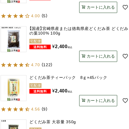
カートに入れる
4.00
（
5
）
【国産】宮崎県産または徳島県産どくだみ茶 どくだみ
の葉100% 100g
宅配便
¥
2,400
税込
カートに入れる
4.70
（
122
）
どくだみ茶ティーパック 8ｇ×45パック
宅配便
¥
2,400
税込
カートに入れる
4.56
（
9
）
どくだみ茶 大容量 350g