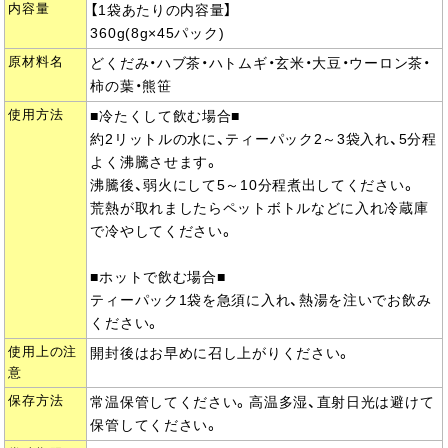
内容量
【1袋あたりの内容量】
360g(8g×45パック)
原材料名
どくだみ・ハブ茶・ハトムギ・玄米・大豆・ウーロン茶・
柿の葉・熊笹
使用方法
■冷たくして飲む場合■
約2リットルの水に、ティーパック2～3袋入れ、5分程
よく沸騰させます。
沸騰後、弱火にして5～10分程煮出してください。
荒熱が取れましたらペットボトルなどに入れ冷蔵庫
で冷やしてください。
■ホットで飲む場合■
ティーパック1袋を急須に入れ、熱湯を注いでお飲み
ください。
使用上の注
開封後はお早めに召し上がりください。
意
保存方法
常温保管してください。高温多湿、直射日光は避けて
保管してください。