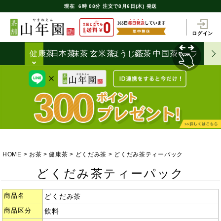
現在
6時
08分
注文で
8月6日(木) 発送
ログイン
健康茶
日本茶
抹茶
玄米茶
ほうじ茶
紅茶
中国茶
ハーブティ
HOME
お茶
健康茶
どくだみ茶
どくだみ茶ティーパック
どくだみ茶ティーパック
商品名
どくだみ茶
商品区分
飲料