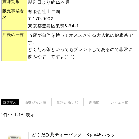
賞味期限
製造日より約12ヶ月
販売事業者
有限会社山年園
名
〒170-0002
東京都豊島区巣鴨3-34-1
店長の一言
当店が自信を持ってオススメする大人気の健康茶で
す。
どくだみ茶といってもブレンドしてあるので非常に
飲みやすいですよ(^-^)
価格が安い順
価格が高い順
新着順
レビュー順
並び替え
1
件中
1
-
1
件表示
どくだみ茶ティーパック 8ｇ×45パック