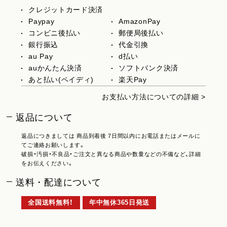
クレジットカード決済
Paypay
AmazonPay
コンビニ後払い
郵便局後払い
銀行振込
代金引換
au Pay
d払い
auかんたん決済
ソフトバンク決済
あと払い(ペイディ)
楽天Pay
お支払い方法についての詳細 >
返品について
返品につきましては 商品到着後 7日間以内にお電話またはメールに
てご連絡お願いします。
破損・汚損・不良品・ご注文と異なる商品や数量などの不備など、詳細
をお伝えください。
送料・配達について
全国送料無料！
年中無休365日発送