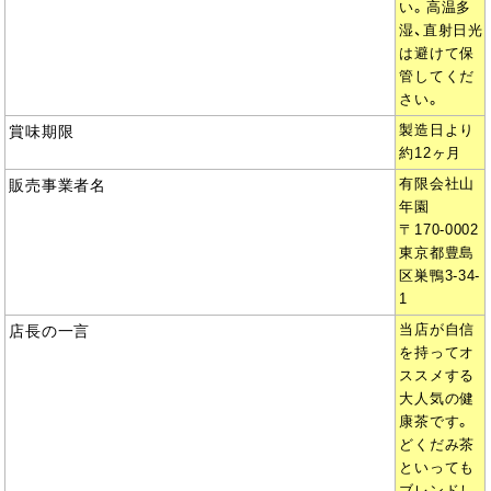
い。高温多
湿、直射日光
は避けて保
管してくだ
さい。
賞味期限
製造日より
約12ヶ月
販売事業者名
有限会社山
年園
〒170-0002
東京都豊島
区巣鴨3-34-
1
店長の一言
当店が自信
を持ってオ
ススメする
大人気の健
康茶です。
どくだみ茶
といっても