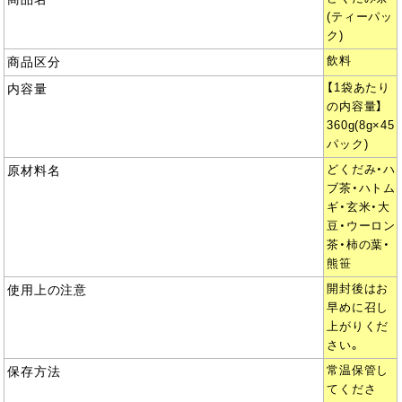
(ティーパッ
ク)
商品区分
飲料
内容量
【1袋あたり
の内容量】
360g(8g×45
パック)
原材料名
どくだみ・ハ
ブ茶・ハトム
ギ・玄米・大
豆・ウーロン
茶・柿の葉・
熊笹
使用上の注意
開封後はお
早めに召し
上がりくだ
さい。
保存方法
常温保管し
てくださ