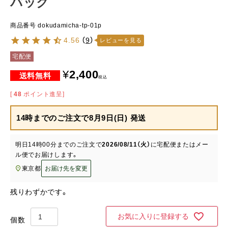
パック
商品番号
dokudamicha-tp-01p
4.56
（
9
）
レビューを見る
宅配便
¥
2,400
税込
[
48
ポイント進呈]
14時までのご注文で
8月9日(日) 発送
明日
14時00分
までのご注文で
2026/08/11（火）
に
宅配便またはメー
ル便
でお届けします。
東京都
お届け先を変更
残りわずかです。
お気に入りに登録する