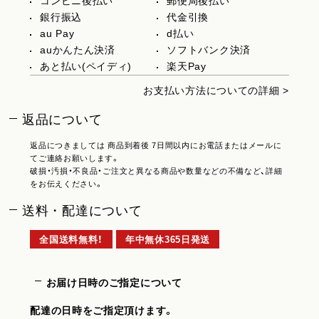
コンビニ後払い
郵便局後払い
銀行振込
代金引換
au Pay
d払い
auかんたん決済
ソフトバンク決済
あと払い(ペイディ)
楽天Pay
お支払い方法についての詳細 >
返品について
返品につきましては 商品到着後 7日間以内にお電話またはメールに
てご連絡お願いします。
破損・汚損・不良品・ご注文と異なる商品や数量などの不備など、詳細
をお伝えください。
送料・配達について
全国送料無料！
年中無休365日発送
お届け日時のご指定について
配達の日時をご指定頂けます。