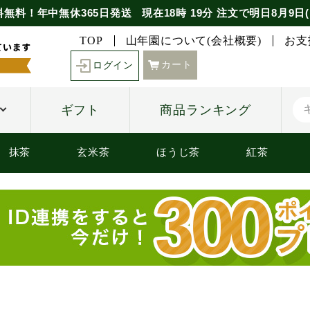
料無料！年中無休365日発送
現在
18時
19分
注文で
明日8月9日(
TOP
山年園について(会社概要)
お支
カート
ログイン
ギフト
商品ランキング
抹茶
玄米茶
ほうじ茶
紅茶