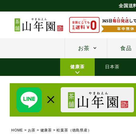
全国送
お茶
食品
健康茶
日本茶
HOME
お茶
健康茶
松葉茶（徳島県産）