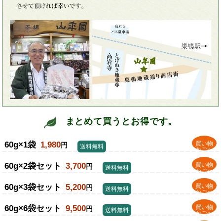
まとめて買うとお得です。
60g×1袋
1,980
買い物
円
送料無料
かごへ
60g×2袋セット
3,700
買い物
円
送料無料
かごへ
60g×3袋セット
5,200
買い物
円
送料無料
かごへ
60g×6袋セット
9,500
買い物
円
送料無料
かごへ