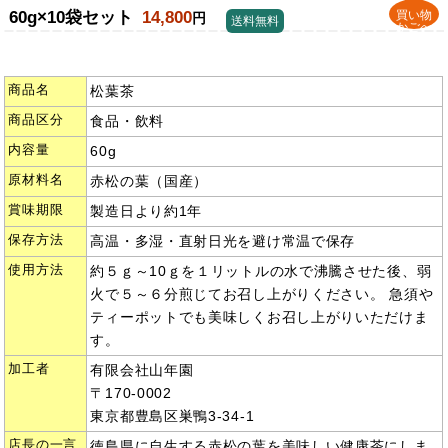
60g×10袋セット
14,800
買い物
円
送料無料
かごへ
商品名
松葉茶
商品区分
食品・飲料
内容量
60g
原材料名
赤松の葉（国産）
賞味期限
製造日より約1年
保存方法
高温・多湿・直射日光を避け常温で保存
使用方法
約５ｇ～10ｇを１リットルの水で沸騰させた後、弱
火で５～６分煎じてお召し上がりください。 急須や
ティーポットでも美味しくお召し上がりいただけま
す。
加工者
有限会社山年園
〒170-0002
東京都豊島区巣鴨3-34-1
店長の一言
徳島県に自生する赤松の葉を美味しい健康茶にしま