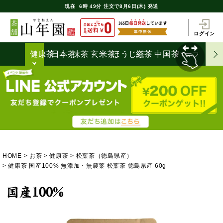
現在
6時
49分
注文で
8月6日(木) 発送
ログイン
健康茶
日本茶
抹茶
玄米茶
ほうじ茶
紅茶
中国茶
ハーブティ
HOME
お茶
健康茶
松葉茶（徳島県産）
健康茶 国産100% 無添加・無農薬 松葉茶 徳島県産 60g