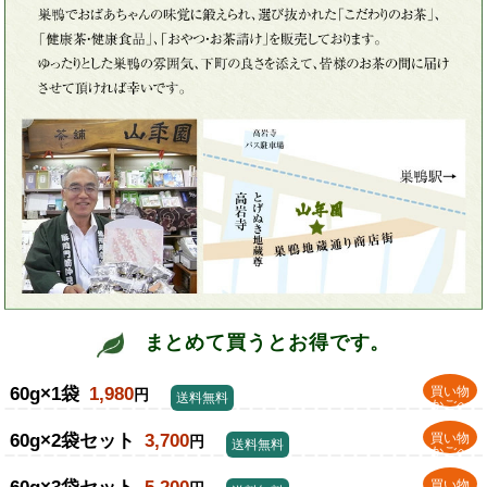
まとめて買うとお得です。
60g×1袋
1,980
買い物
円
送料無料
かごへ
60g×2袋セット
3,700
買い物
円
送料無料
かごへ
買い物