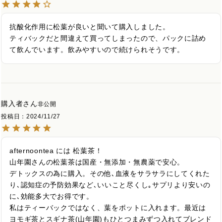
抗酸化作用に松葉が良いと聞いて購入しました。

ティバックだと間違えて買ってしまったので、パックに詰め
て飲んでいます。飲みやすいので続けられそうです。
購入者
非公開
投稿日
2024/11/27
afternoontea には 松葉茶！

山年園さんの松葉茶は国産・無添加・無農薬で安心。

デトックスの為に購入。その他､血液をサラサラにしてくれた
り､認知症の予防効果など､いいこと尽くし｡サプリより安いの
に､効能多大でお得です。

私はティーバックではなく、葉をポットに入れます。最近は
ヨモギ茶とスギナ茶(山年園)もひとつまみずつ入れてブレンド