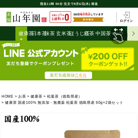
現在
11時
50分
注文で
8月6日(木) 発送
ログイン
健康茶
日本茶
抹茶
玄米茶
ほうじ茶
紅茶
中国茶
ハーブティ
HOME
お茶
健康茶
松葉茶（徳島県産）
健康茶 国産100% 無添加・無農薬 松葉茶 徳島県産 60g×2袋セット