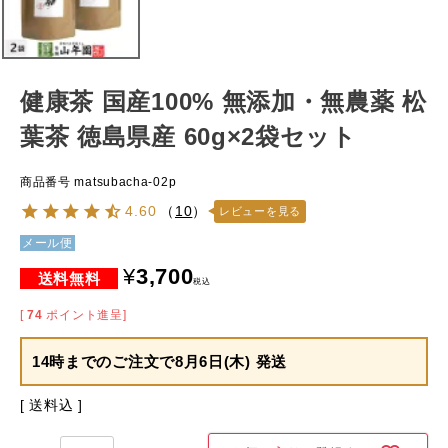
健康茶 国産100% 無添加・無農薬 松
葉茶 徳島県産 60g×2袋セット
商品番号
matsubacha-02p
4.60
（
10
）
レビューを見る
メール便
¥
3,700
税込
[
74
ポイント進呈]
14時までのご注文で
8月6日(木) 発送
送料込