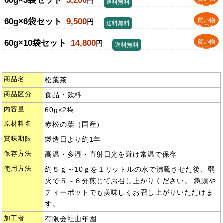
60g×3袋セット
5,200
円
送料無料
かごへ
60g×6袋セット
9,500
買い物
円
送料無料
かごへ
60g×10袋セット
14,800
買い物
円
送料無料
かごへ
商品名
松葉茶
商品区分
食品・飲料
内容量
60g×2袋
原材料名
赤松の葉（国産）
賞味期限
製造日より約1年
保存方法
高温・多湿・直射日光を避け常温で保存
使用方法
約５ｇ～10ｇを１リットルの水で沸騰させた後、弱
火で５～６分煎じてお召し上がりください。 急須や
ティーポットでも美味しくお召し上がりいただけま
す。
加工者
有限会社山年園