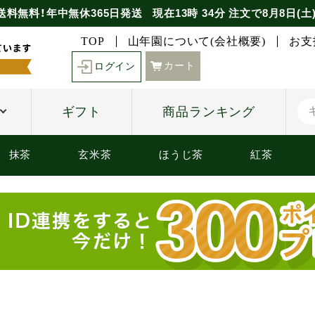
送料無料！年中無休365日発送
現在
13時
34分
注文で
8月8日(土
TOP
山年園について(会社概要)
お支
カート
ログイン
ギフト
商品ランキング
抹茶
玄米茶
ほうじ茶
紅茶