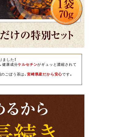
りました！
、健康成分
ケルセチン
がギュッと濃縮されて
園のごぼう茶は、
宮崎県産だから安心
です。