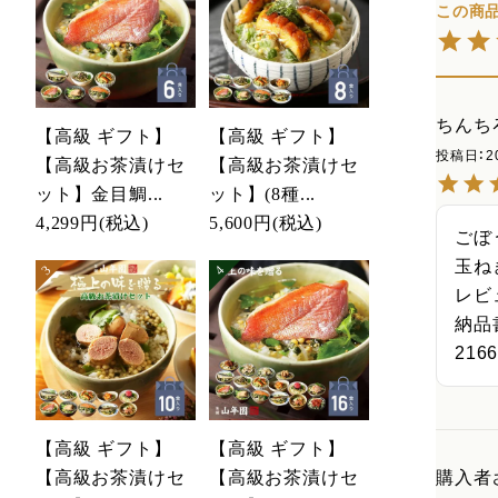
ちんち
【高級 ギフト】
【高級 ギフト】
投稿日
2
【高級お茶漬けセ
【高級お茶漬けセ
ット】金目鯛...
ット】(8種...
4,299円
(税込)
5,600円
(税込)
ごぼ
玉ね
レビ
納品
2166
【高級 ギフト】
【高級 ギフト】
【高級お茶漬けセ
【高級お茶漬けセ
購入者