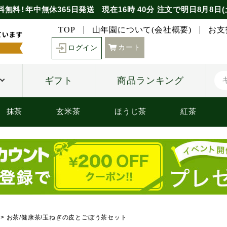
料無料！年中無休365日発送
現在
16時
40分
注文で
明日8月8日(
TOP
山年園について(会社概要)
お支
カート
ログイン
ギフト
商品ランキング
抹茶
玄米茶
ほうじ茶
紅茶
お茶/健康茶/玉ねぎの皮とごぼう茶セット