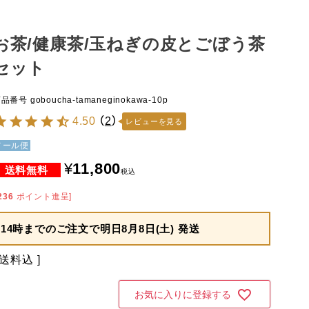
お茶/健康茶/玉ねぎの皮とごぼう茶
セット
商品番号
goboucha-tamaneginokawa-10p
4.50
（
2
）
レビューを見る
メール便
¥
11,800
税込
236
ポイント進呈]
14時までのご注文で
明日8月8日(土) 発送
送料込
お気に入りに登録する