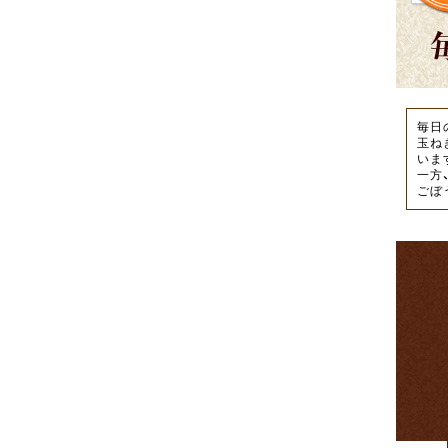
毎日
玉ね
いま
一方
ごぼ