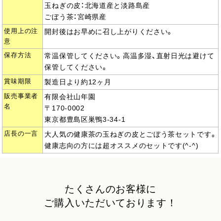
玉ねぎの皮：北海道産と淡路島産
ごぼう茶：宮崎県産
使用上の注
開封後はお早めに召し上がりください。
意
保存方法
常温保管してください。高温多湿、直射日光は避けて
保管してください。
賞味期限
製造日より約12ヶ月
販売事業者
有限会社山年園
名
〒170-0002
東京都豊島区巣鴨3-34-1
店長の一言
大人気の健康茶の玉ねぎの皮とごぼう茶セットです。
健康志向の方には超オススメのセットです(^-^)
たくさんのお客様に
ご購入いただいております！