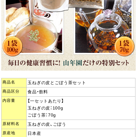
商品名
玉ねぎの皮とごぼう茶セット
商品区分
食品・飲料
内容量
【一セットあたり】
玉ねぎの皮：100g
ごぼう茶：70g
原材料名
玉ねぎの皮、ごぼう
原産地
日本産