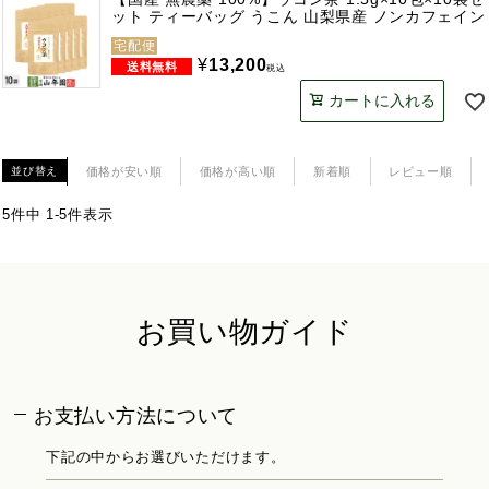
ット ティーバッグ うこん 山梨県産 ノンカフェイン
宅配便
¥
13,200
税込
カートに入れる
価格が安い順
価格が高い順
新着順
レビュー順
並び替え
5
件中
1
-
5
件表示
お買い物ガイド
お支払い方法について
下記の中からお選びいただけます。