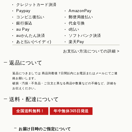
クレジットカード決済
Paypay
AmazonPay
コンビニ後払い
郵便局後払い
銀行振込
代金引換
au Pay
d払い
auかんたん決済
ソフトバンク決済
あと払い(ペイディ)
楽天Pay
お支払い方法についての詳細 >
返品について
返品につきましては 商品到着後 7日間以内にお電話またはメールにてご連
絡お願いします。
破損・汚損・不良品・ご注文と異なる商品や数量などの不備など、詳細を
お伝えください。
送料・配達について
全国送料無料！
年中無休365日発送
お届け日時のご指定について