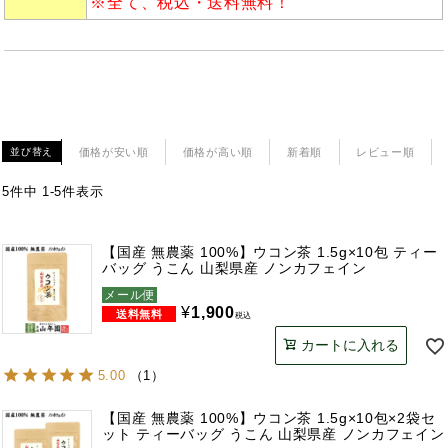
※全て、税込・送料無料！
価格が安い順
価格が高い順
新着順
レビュー順
並び替え
5
件中
1
-
5
件表示
【国産 無農薬 100%】ウコン茶 1.5g×10包 ティー
バッグ うこん 山梨県産 ノンカフェイン
メール便
¥
1,900
税込
カートに入れる
5.00
（
1
）
【国産 無農薬 100%】ウコン茶 1.5g×10包×2袋セ
ット ティーバッグ うこん 山梨県産 ノンカフェイン