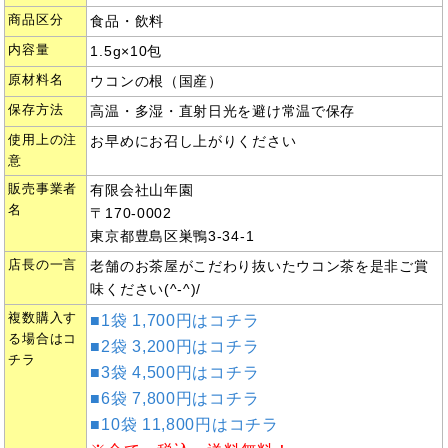
商品区分
食品・飲料
内容量
1.5g×10包
原材料名
ウコンの根（国産）
保存方法
高温・多湿・直射日光を避け常温で保存
使用上の注
お早めにお召し上がりください
意
販売事業者
有限会社山年園
名
〒170-0002
東京都豊島区巣鴨3-34-1
店長の一言
老舗のお茶屋がこだわり抜いたウコン茶を是非ご賞
味ください(^-^)/
複数購入す
■1袋 1,700円はコチラ
る場合はコ
■2袋 3,200円はコチラ
チラ
■3袋 4,500円はコチラ
■6袋 7,800円はコチラ
■10袋 11,800円はコチラ