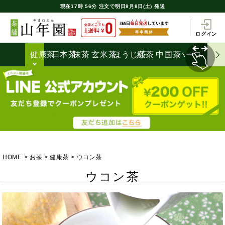
現在
17時
56分
注文で
明日8月8日(土) 発送
ログイン
健康茶
日本茶
抹茶
玄米茶
ほうじ茶
紅茶
中国茶
ハーブティ
HOME
お茶
健康茶
ウコン茶
ウコン茶