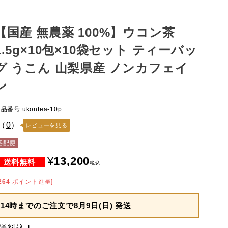
【国産 無農薬 100%】ウコン茶
1.5g×10包×10袋セット ティーバッ
グ うこん 山梨県産 ノンカフェイ
ン
商品番号
ukontea-10p
（
0
）
レビューを見る
宅配便
¥
13,200
税込
264
ポイント進呈]
14時までのご注文で
8月9日(日) 発送