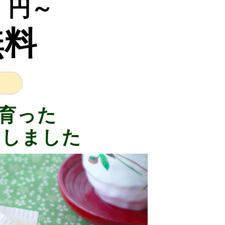
0
円～
無料
育った
にしました