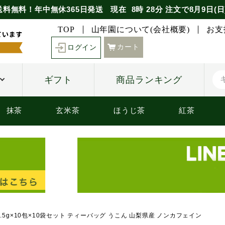
送料無料！年中無休365日発送
現在
8時
28分
注文で
8月9日(日
TOP
山年園について(会社概要)
お支
カート
ログイン
ギフト
商品ランキング
抹茶
玄米茶
ほうじ茶
紅茶
1.5g×10包×10袋セット ティーバッグ うこん 山梨県産 ノンカフェイン