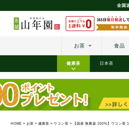
全国
お茶
食品
健康茶
日本茶
HOME
お茶
健康茶
ウコン茶
【国産 無農薬 100%】ウコン茶 