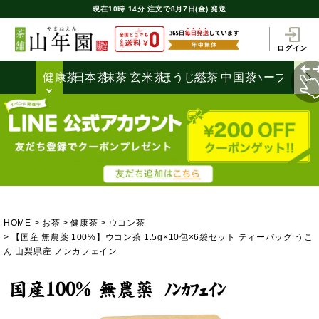
現在
10時
14分
注文で
8月7日(金) 発送
ログイン
健康茶
日本茶
抹茶
玄米茶
ほうじ茶
紅茶
中国茶
ハーブティ
HOME
お茶
健康茶
ウコン茶
【国産 無農薬 100%】ウコン茶 1.5g×10包×6袋セット ティーバッグ うこ
ん 山梨県産 ノンカフェイン