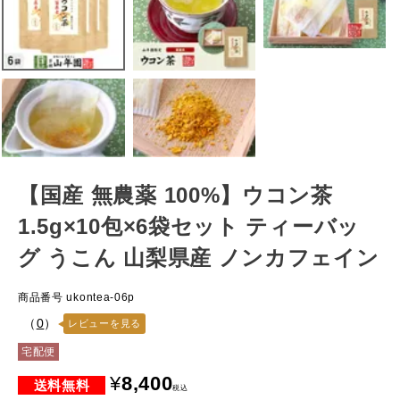
【国産 無農薬 100%】ウコン茶
1.5g×10包×6袋セット ティーバッ
グ うこん 山梨県産 ノンカフェイン
商品番号
ukontea-06p
（
0
）
レビューを見る
宅配便
¥
8,400
税込