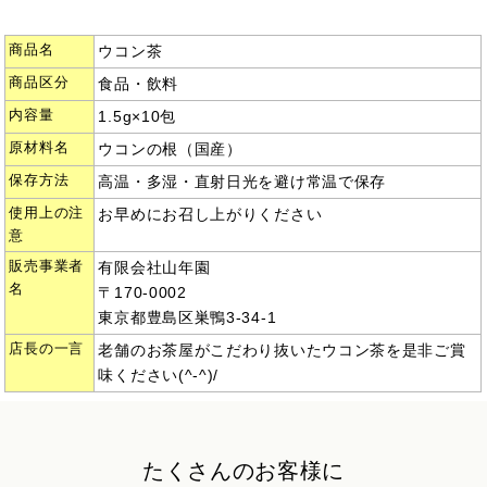
商品名
ウコン茶
商品区分
食品・飲料
内容量
1.5g×10包
原材料名
ウコンの根（国産）
保存方法
高温・多湿・直射日光を避け常温で保存
使用上の注
お早めにお召し上がりください
意
販売事業者
有限会社山年園
名
〒170-0002
東京都豊島区巣鴨3-34-1
店長の一言
老舗のお茶屋がこだわり抜いたウコン茶を是非ご賞
味ください(^-^)/
たくさんのお客様に