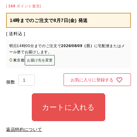
[
168
ポイント進呈]
14時までのご注文で
8月7日(金) 発送
送料込
明日
14時00分
までのご注文で
2026/08/09（日）
に
宅配便またはメ
ール便
でお届けします。
東京都
お届け先を変更
お気に入りに登録する
カートに入れる
返品特約について