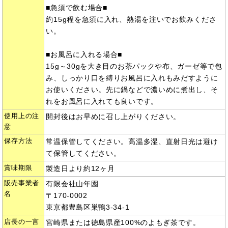
■急須で飲む場合■
約15g程を急須に入れ、熱湯を注いでお飲みくださ
い。
■お風呂に入れる場合■
15g～30gを大き目のお茶パックや布、ガーゼ等で包
み、しっかり口を縛りお風呂に入れもみだすように
お使いください。先に鍋などで濃いめに煮出し、そ
れをお風呂に入れても良いです。
使用上の注
開封後はお早めに召し上がりください。
意
保存方法
常温保管してください。高温多湿、直射日光は避け
て保管してください。
賞味期限
製造日より約12ヶ月
販売事業者
有限会社山年園
名
〒170-0002
東京都豊島区巣鴨3-34-1
店長の一言
宮崎県または徳島県産100%のよもぎ茶です。