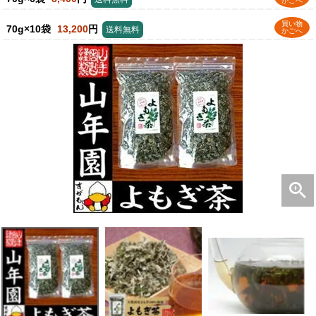
かごへ
買い物
70g×10袋
13,200
円
送料無料
かごへ