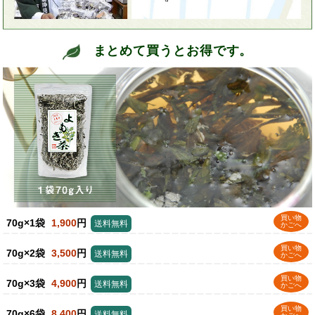
まとめて買うとお得です。
買い物
70g×1袋
1,900
円
送料無料
かごへ
買い物
70g×2袋
3,500
円
送料無料
かごへ
買い物
70g×3袋
4,900
円
送料無料
かごへ
買い物
70g×6袋
8,400
円
送料無料