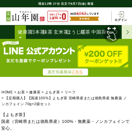
現在
12時
27分
注文で
8月7日(金) 発送
ログイン
健康茶
日本茶
抹茶
玄米茶
ほうじ茶
紅茶
中国茶
ハーブティ
HOME
お茶
健康茶
よもぎ茶
リーフ
【定期購入】【国産100%】よもぎ茶 宮崎県産または徳島県産 無農薬 ノ
ンカフェイン 70g×2袋セット
【よもぎ茶】
国産（宮崎県または徳島県産）100%・無農薬・ノンカフェインで
安心。