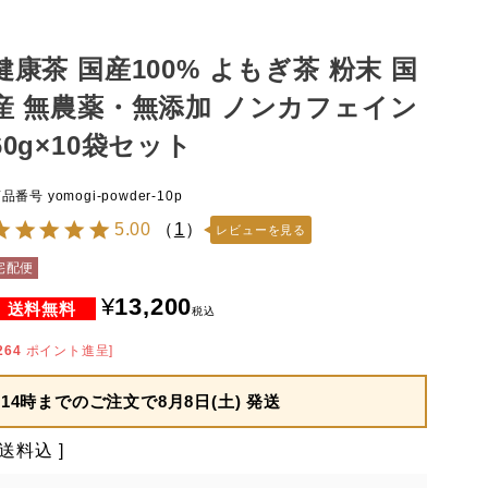
健康茶 国産100% よもぎ茶 粉末 国
産 無農薬・無添加 ノンカフェイン
60g×10袋セット
商品番号
yomogi-powder-10p
5.00
（
1
）
レビューを見る
宅配便
¥
13,200
税込
264
ポイント進呈]
14時までのご注文で
8月8日(土) 発送
送料込