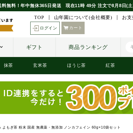
送料無料！年中無休365日発送
現在
11時
49分
注文で
8月8日(土
TOP
山年園について(会社概要)
お支
カート
ログイン
ギフト
商品ランキング
抹茶
玄米茶
ほうじ茶
紅茶
% よもぎ茶 粉末 国産 無農薬・無添加 ノンカフェイン 60g×10袋セット