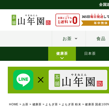
全国
お茶
食品
健康茶
日本茶
HOME
お茶
健康茶
よもぎ茶
よもぎ茶 粉末
健康茶 国産100