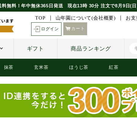
送料無料！年中無休365日発送
現在
13時
30分
注文で
8月9日(日
TOP
山年園について(会社概要)
お支
カート
ログイン
ギフト
商品ランキング
抹茶
玄米茶
ほうじ茶
紅茶