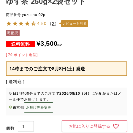
ゆず茶 250g×2袋セット
商品番号
yuzucha-02p
4.50
（
2
）
レビューを見る
宅配便
¥
3,500
税込
[
70
ポイント進呈]
14時までのご注文で
8月8日(土) 発送
送料込
明日
14時00分
までのご注文で
2026/08/10（月）
に
宅配便またはメ
ール便
でお届けします。
東京都
お届け先を変更
お気に入りに登録する