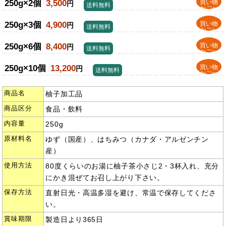
250g×2個
3,500
買い物
円
送料無料
かごへ
250g×3個
4,900
買い物
円
送料無料
かごへ
250g×6個
8,400
買い物
円
送料無料
かごへ
250g×10個
13,200
買い物
円
送料無料
かごへ
商品名
柚子加工品
商品区分
食品・飲料
内容量
250g
原材料名
ゆず（国産）、はちみつ（カナダ・アルゼンチン
産）
使用方法
80度くらいのお湯に柚子茶小さじ2・3杯入れ、充分
にかき混ぜてお召し上がり下さい。
保存方法
直射日光・高温多湿を避け、常温で保存してくださ
い。
賞味期限
製造日より365日