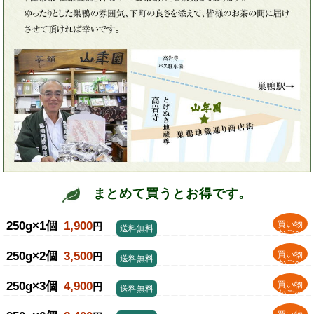
まとめて買うとお得です。
250g×1個
1,900
買い物
円
送料無料
かごへ
250g×2個
3,500
買い物
円
送料無料
かごへ
250g×3個
4,900
買い物
円
送料無料
かごへ