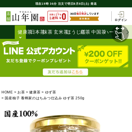
現在
19時
36分
注文で
明日8月8日(土) 発送
ログイン
健康茶
日本茶
抹茶
玄米茶
ほうじ茶
紅茶
中国茶
ハーブティ
HOME
お茶
健康茶
ゆず茶
国産柚子 養蜂家のはちみつ仕込み ゆず茶 250g