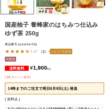
国産柚子 養蜂家のはちみつ仕込み
ゆず茶 250g
商品番号
yuzucha-01p
4.67
（
3
）
レビューを見る
宅配便
¥
1,900
税込
[
38
ポイント進呈]
14時までのご注文で
明日8月8日(土) 発送
送料込
本日
14時00分
までのご注文で
2026/08/09（日）
に
宅配便またはメ