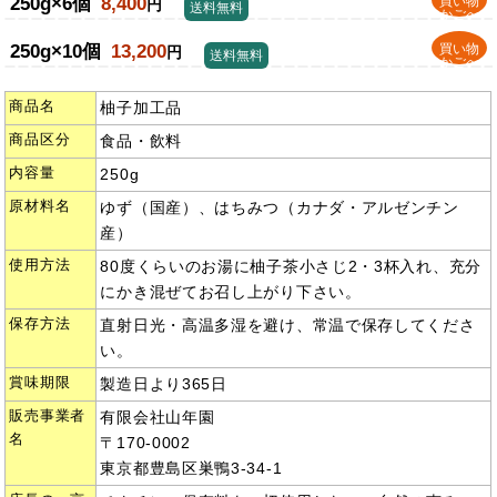
250g×6個
8,400
買い物
円
送料無料
かごへ
250g×10個
13,200
買い物
円
送料無料
かごへ
商品名
柚子加工品
商品区分
食品・飲料
内容量
250g
原材料名
ゆず（国産）、はちみつ（カナダ・アルゼンチン
産）
使用方法
80度くらいのお湯に柚子茶小さじ2・3杯入れ、充分
にかき混ぜてお召し上がり下さい。
保存方法
直射日光・高温多湿を避け、常温で保存してくださ
い。
賞味期限
製造日より365日
販売事業者
有限会社山年園
名
〒170-0002
東京都豊島区巣鴨3-34-1