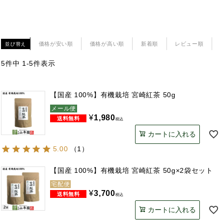
価格が安い順
価格が高い順
新着順
レビュー順
並び替え
5
件中
1
-
5
件表示
【国産 100%】有機栽培 宮崎紅茶 50g
メール便
¥
1,980
税込
カートに入れる
5.00
（
1
）
【国産 100%】有機栽培 宮崎紅茶 50g×2袋セット
宅配便
¥
3,700
税込
カートに入れる