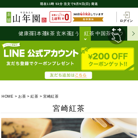
現在
11時
53分
注文で
8月9日(日) 発送
ログイン
健康茶
日本茶
抹茶
玄米茶
ほうじ茶
紅茶
中国茶
ハーブティ
HOME
お茶
紅茶
宮崎紅茶
宮崎紅茶