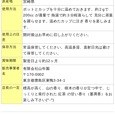
原産地
宮崎県
使用方法
ポットとカップを十分に温めておきます。約２gで
200cc が適量で 熱湯で約３分程蒸らして 充分に茶葉
を躍らせます。温めたカップに注ぎ 香りを楽しみま
す。
使用上の注
開封後はお早めに召し上がりください。
意
保存方法
常温保管してください。高温多湿、直射日光は避け
て保管してください。
賞味期限
製造日より約12ヶ月
販売事業者
有限会社山年園
名
〒170-0002
東京都豊島区巣鴨3-34-1
店長の一言
標高が高く、山の香り、樹木の香りが立つ中で、じ
っくりと発行された 紅茶 の甘い香り（萎凋香）をお
楽しみ下さい(^-^)