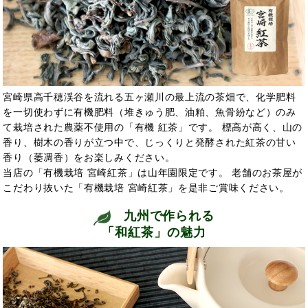
宮崎県高千穂渓谷を流れる五ヶ瀬川の最上流の茶畑で、化学肥料
を一切使わずに有機肥料（堆きゅう肥、油粕、魚骨紛など）のみ
て栽培された農薬不使用の「有機 紅茶」です。 標高が高く、山の
香り、樹木の香りが立つ中で、じっくりと発酵された紅茶の甘い
香り（萎凋香）をお楽しみください。
当店の「有機栽培 宮崎紅茶」は山年園限定です。 老舗のお茶屋が
こだわり抜いた「有機栽培 宮崎紅茶」を是非ご賞味ください。
九州で作られる
「和紅茶」の魅力