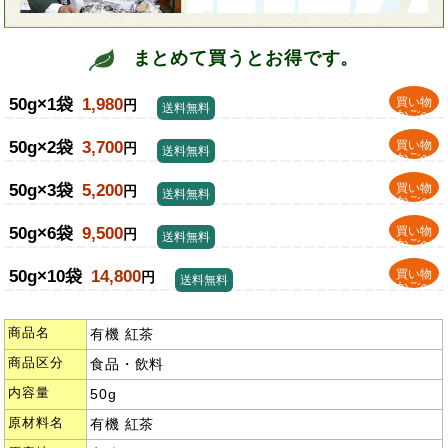
まとめて買うとお得です。
50g×1袋
1,980
買い物
円
送料無料
かごへ
50g×2袋
3,700
買い物
円
送料無料
かごへ
50g×3袋
5,200
買い物
円
送料無料
かごへ
50g×6袋
9,500
買い物
円
送料無料
かごへ
50g×10袋
14,800
買い物
円
送料無料
かごへ
商品名
有機 紅茶
商品区分
食品・飲料
内容量
50g
原材料名
有機 紅茶