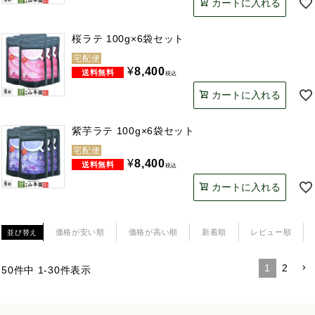
カートに入れる
桜ラテ 100g×6袋セット
宅配便
¥
8,400
税込
カートに入れる
紫芋ラテ 100g×6袋セット
宅配便
¥
8,400
税込
カートに入れる
価格が安い順
価格が高い順
新着順
レビュー順
並び替え
1
2
50
件中
1
-
30
件表示