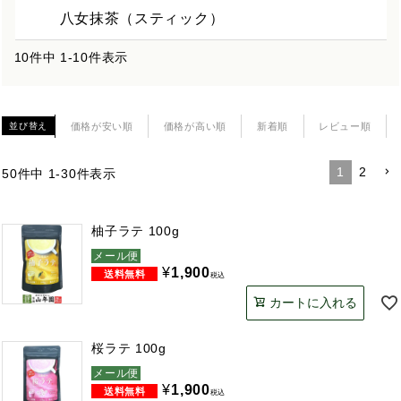
八女抹茶（スティック）
10
件中
1
-
10
件表示
価格が安い順
価格が高い順
新着順
レビュー順
並び替え
1
2
50
件中
1
-
30
件表示
柚子ラテ 100g
メール便
¥
1,900
税込
カートに入れる
桜ラテ 100g
メール便
¥
1,900
税込