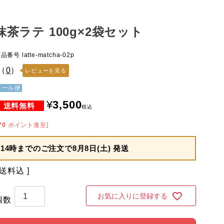
抹茶ラテ 100g×2袋セット
商品番号
latte-matcha-02p
（
0
）
レビューを見る
メール便
¥
3,500
税込
70
ポイント進呈]
14時までのご注文で
8月8日(土) 発送
送料込
お気に入りに登録する