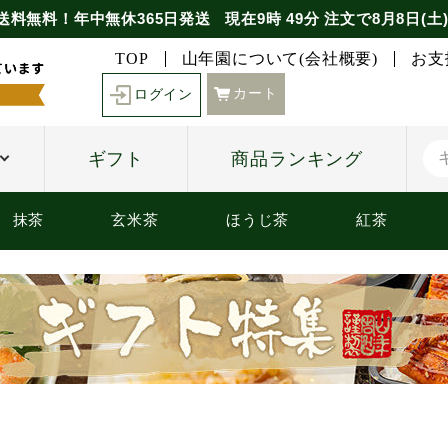
送料無料！年中無休365日発送
現在
9時
49分
注文で
8月8日(土
TOP
山年園について(会社概要)
お支
カート
ログイン
ギフト
商品ランキング
抹茶
玄米茶
ほうじ茶
紅茶