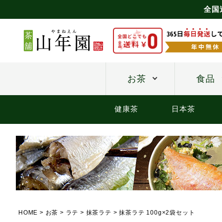
全国
お茶
食品
健康茶
日本茶
HOME
お茶
ラテ
抹茶ラテ
抹茶ラテ 100g×2袋セット