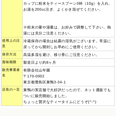
カップに粉末をティースプーン3杯（10g）を入れ、
お湯を200cc注ぎ、よくかき混ぜてください。
※粉末の量や湯量は、お好みで調整して下さい。熱
湯には充分ご注意ください。
使用上の注
冷蔵保存の場合は結露の湿気がございます。常温に
意
戻ってから開封しお早めにご使用ください。
保存方法
高温多湿を避け、移り香にご注意ください。
賞味期限
製造日より約8ヶ月
販売事業者
有限会社山年園
名
〒170-0002
東京都豊島区巣鴨3-34-1
店長の一言
巣鴨の実店舗で大好評だったので、ネット通販でも
ついに販売開始しました。
ちょっと贅沢なティータイムにどうぞ(^-^)