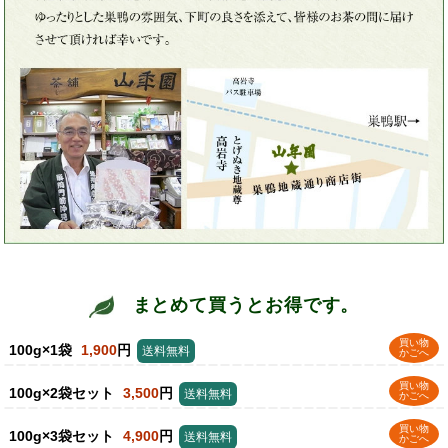
まとめて買うとお得です。
買い物
100g×1袋
1,900
円
送料無料
かごへ
買い物
100g×2袋セット
3,500
円
送料無料
かごへ
買い物
100g×3袋セット
4,900
円
送料無料
かごへ