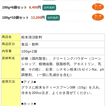
買い物
100g×6袋セット
8,400
円
送料無料
かごへ
買い物
100g×10袋セット
13,200
円
送料無料
かごへ
商品名
粉末清涼飲料
商品区分
食品・飲料
内容量
100g×2袋
原材料名
砂糖（国内製造）、クリーミングパウダー（コーン
シロップ、植物油脂、脱脂粉乳、デキストリン、乳
糖、その他）、紅茶、シナモン粉末/カゼインNa、ph
調整剤、（一部に乳成分を含む）
使用方法
■アイス■
グラスに粉末をティースプーン3杯（10g）を入れ、
冷水を200cc注ぎ、よくかき混ぜてください。
■ホット■