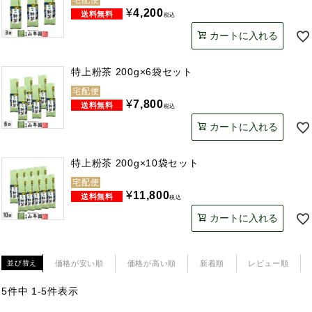
¥
4,200
税込
カートに入れる
特上粉茶 200g×6袋セット
宅配便
¥
7,800
税込
カートに入れる
特上粉茶 200g×10袋セット
宅配便
¥
11,800
税込
カートに入れる
価格が安い順
価格が高い順
新着順
レビュー順
並び替え
5
件中
1
-
5
件表示