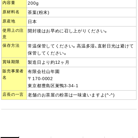
内容量
200g
原材料名
茶葉(粉末)
原産地
日本
使用上の注
開封後はお早めに召し上がりください。
意
保存方法
常温保管してください。高温多湿、直射日光は避けて
保管してください。
賞味期限
製造日より約12ヶ月
販売事業者
有限会社山年園
名
〒170-0002
東京都豊島区巣鴨3-34-1
店長の一言
老舗のお茶屋の粉茶は一味違いますよ(^-^)