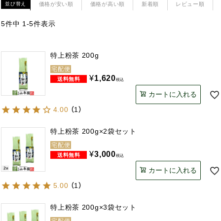
価格が安い順
価格が高い順
新着順
レビュー順
並び替え
5
件中
1
-
5
件表示
特上粉茶 200g
宅配便
¥
1,620
税込
カートに入れる
4.00
（
1
）
特上粉茶 200g×2袋セット
宅配便
¥
3,000
税込
カートに入れる
5.00
（
1
）
特上粉茶 200g×3袋セット
宅配便