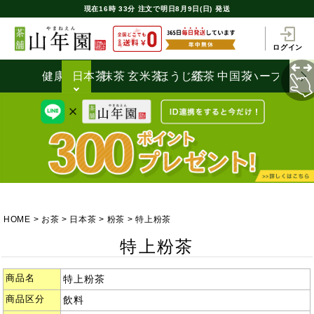
現在
16時
33分
注文で
明日8月9日(日) 発送
ログイン
健康茶
日本茶
抹茶
玄米茶
ほうじ茶
紅茶
中国茶
ハーブティ
HOME
お茶
日本茶
粉茶
特上粉茶
特上粉茶
商品名
特上粉茶
商品区分
飲料