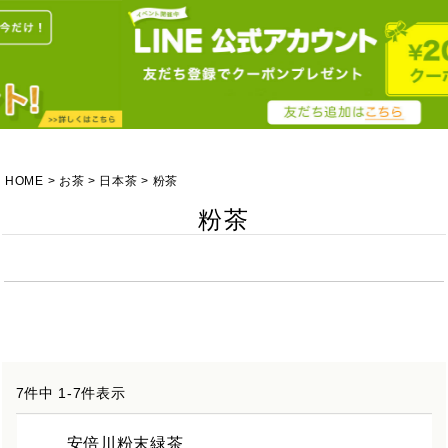
HOME
お茶
日本茶
粉茶
粉茶
7
件中
1
-
7
件表示
安倍川粉末緑茶