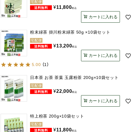
宅配便
¥
11,800
税込
カートに入れる
粉末緑茶 掛川粉末緑茶 50g ×10袋セット
宅配便
¥
13,200
税込
カートに入れる
5.00
（
1
）
日本茶 お茶 茶葉 玉露粉茶 200g×10袋セット
宅配便
¥
22,000
税込
カートに入れる
特上粉茶 200g×10袋セット
宅配便
¥
11,800
税込