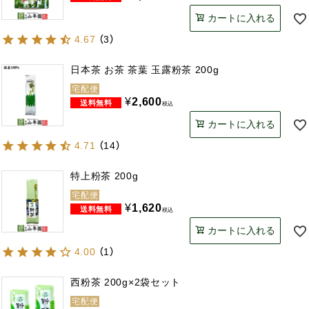
カートに入れる
4.67
（
3
）
日本茶 お茶 茶葉 玉露粉茶 200g
宅配便
¥
2,600
税込
カートに入れる
4.71
（
14
）
特上粉茶 200g
宅配便
¥
1,620
税込
カートに入れる
4.00
（
1
）
西粉茶 200g×2袋セット
宅配便