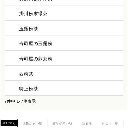
掛川粉末緑茶
玉露粉茶
寿司屋の玉露粉
寿司屋の煎茶粉
西粉茶
特上粉茶
7
件中
1
-
7
件表示
価格が安い順
価格が高い順
新着順
レビュー順
並び替え