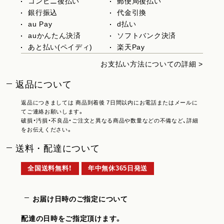
コンビニ後払い
郵便局後払い
銀行振込
代金引換
au Pay
d払い
auかんたん決済
ソフトバンク決済
あと払い(ペイディ)
楽天Pay
お支払い方法についての詳細 >
返品について
返品につきましては 商品到着後 7日間以内にお電話またはメールに
てご連絡お願いします。
破損・汚損・不良品・ご注文と異なる商品や数量などの不備など、詳細
をお伝えください。
送料・配達について
全国送料無料！
年中無休365日発送
お届け日時のご指定について
配達の日時をご指定頂けます。