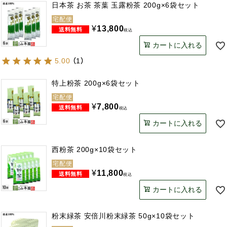
日本茶 お茶 茶葉 玉露粉茶 200g×6袋セット
宅配便
¥
13,800
税込
カートに入れる
5.00
（
1
）
特上粉茶 200g×6袋セット
宅配便
¥
7,800
税込
カートに入れる
西粉茶 200g×10袋セット
宅配便
¥
11,800
税込
カートに入れる
粉末緑茶 安倍川粉末緑茶 50g×10袋セット