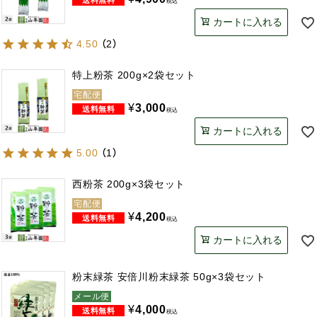
税込
カートに入れる
4.50
（
2
）
特上粉茶 200g×2袋セット
宅配便
¥
3,000
税込
カートに入れる
5.00
（
1
）
西粉茶 200g×3袋セット
宅配便
¥
4,200
税込
カートに入れる
粉末緑茶 安倍川粉末緑茶 50g×3袋セット
メール便
¥
4,000
税込