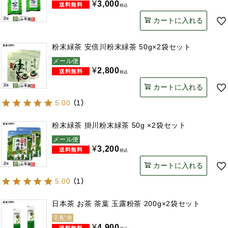
¥
3,000
税込
カートに入れる
粉末緑茶 安倍川粉末緑茶 50g×2袋セット
メール便
¥
2,800
税込
カートに入れる
5.00
（
1
）
粉末緑茶 掛川粉末緑茶 50g ×2袋セット
メール便
¥
3,200
税込
カートに入れる
5.00
（
1
）
日本茶 お茶 茶葉 玉露粉茶 200g×2袋セット
宅配便
¥
4,900