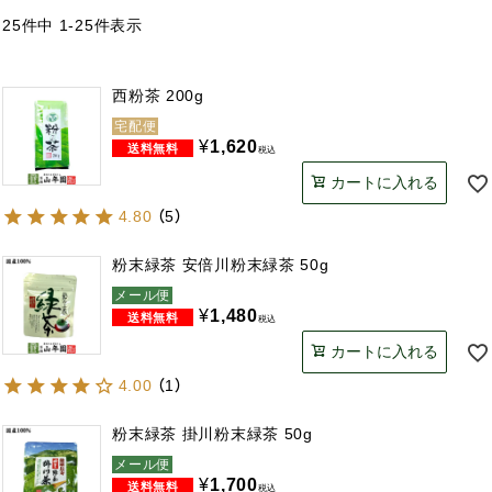
25
件中
1
-
25
件表示
西粉茶 200g
宅配便
¥
1,620
税込
カートに入れる
4.80
（
5
）
粉末緑茶 安倍川粉末緑茶 50g
メール便
¥
1,480
税込
カートに入れる
4.00
（
1
）
粉末緑茶 掛川粉末緑茶 50g
メール便
¥
1,700
税込