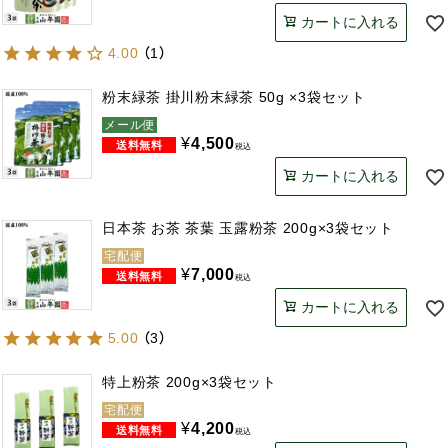
カートに入れる
4.00
（
1
）
粉末緑茶 掛川粉末緑茶 50g ×3袋セット
メール便
¥
4,500
税込
カートに入れる
日本茶 お茶 茶葉 玉露粉茶 200g×3袋セット
宅配便
¥
7,000
税込
カートに入れる
5.00
（
3
）
特上粉茶 200g×3袋セット
宅配便
¥
4,200
税込