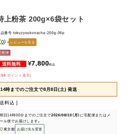
特上粉茶 200g×6袋セット
商品番号
tokuzyoukonacha-200g-06p
（
0
）
レビューを見る
宅配便
¥
7,800
税込
156
ポイント進呈]
14時までのご注文で
8月8日(土) 発送
送料込
明日
14時00分
までのご注文で
2026/08/10（月）
に
宅配便またはメ
ール便
でお届けします。
東京都
お届け先を変更