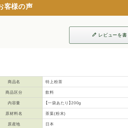
お客様の声
レビューを書
商品名
特上粉茶
商品区分
飲料
内容量
【一袋あたり】200g
原材料名
茶葉(粉末)
原産地
日本