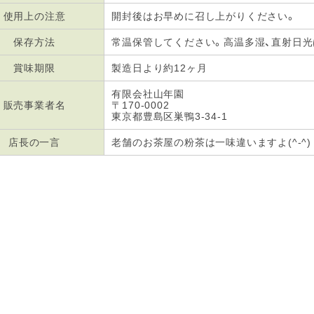
使用上の注意
開封後はお早めに召し上がりください。
保存方法
常温保管してください。高温多湿、直射日
賞味期限
製造日より約12ヶ月
有限会社山年園
販売事業者名
〒170-0002
東京都豊島区巣鴨3-34-1
店長の一言
老舗のお茶屋の粉茶は一味違いますよ(^-^)