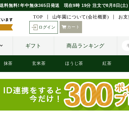
送料無料！年中無休365日発送
現在
9時
19分
注文で
8月8日(土)
TOP
山年園について(会社概要)
お支
カート
ログイン
ギフト
商品ランキング
抹茶
玄米茶
ほうじ茶
紅茶