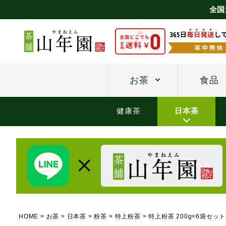
全国
お茶
食品
健康茶
日本茶
HOME
お茶
日本茶
粉茶
特上粉茶
特上粉茶 200g×6袋セット