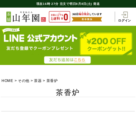
現在
16時
27分
注文で
明日8月8日(土) 発送
ログイン
HOME
その他
茶器
茶香炉
茶香炉