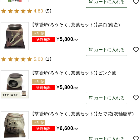
カートに入れる
4.80
（
5
）
【茶香炉(ろうそく、茶葉セット)】黒白(南蛮)
宅配便
¥
5,800
税込
カートに入れる
5.00
（
1
）
【茶香炉(ろうそく、茶葉セット)】ピンク波
宅配便
¥
5,800
税込
カートに入れる
【茶香炉(ろうそく、茶葉セット)】たで花(灰軸唐草)
宅配便
¥
6,600
税込
カートに入れる