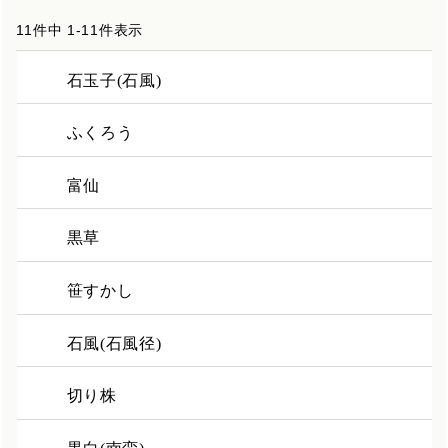
11
件中
1
-
11
件表示
石玉子(石風)
ふくろう
富仙
黒草
笹すかし
石風(石風径)
切り株