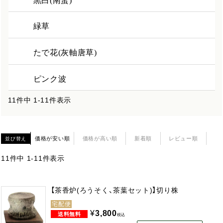
黒白(南蛮)
緑草
たで花(灰軸唐草)
ピンク波
11
件中
1
-
11
件表示
価格が安い順
価格が高い順
新着順
レビュー順
並び替え
11
件中
1
-
11
件表示
【茶香炉(ろうそく、茶葉セット)】切り株
宅配便
¥
3,800
税込