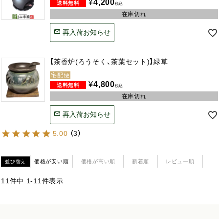
¥
4,200
税込
在庫切れ
再入荷お知らせ
【茶香炉(ろうそく、茶葉セット)】緑草
宅配便
¥
4,800
税込
在庫切れ
再入荷お知らせ
5.00
（
3
）
価格が安い順
価格が高い順
新着順
レビュー順
並び替え
11
件中
1
-
11
件表示