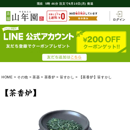
現在
5時
46分
注文で
8月10日(月) 発送
ログイン
HOME
その他
茶器
茶香炉
笹すかし
【茶香炉】笹すかし