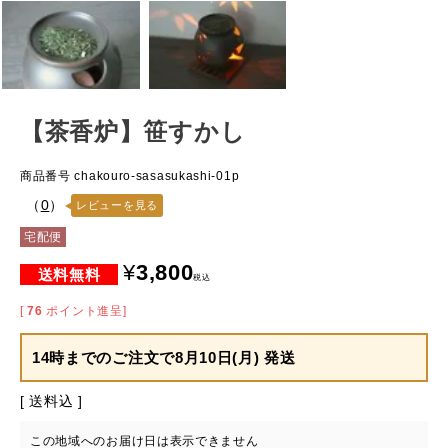
【茶香炉】笹すかし
商品番号
chakouro-sasasukashi-01p
（
0
）
レビューを見る
宅配便
¥
3,800
税込
[
76
ポイント進呈]
14時までのご注文で
8月10日(月) 発送
送料込
この地域へのお届け日は表示できません