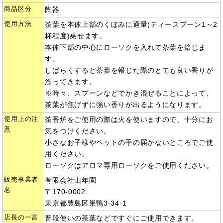
商品区分
陶器
使用方法
茶葉を本体上部のくぼみに適量(ティースプーン1～2
杯程度)乗せます。
本体下部の中心にローソクを入れて茶葉を焙じま
す。
しばらくすると茶葉を報じた際のとても良い香りが
漂ってきます。
※時々、スプーンなどでかき混ぜることによって、
茶葉が焦げずに強い香りが出るようになります。
使用上の注
茶香炉をご使用の際は火を使いますので、十分にお
意
気をつけください。
小さなお子様やペットの手の届かないところでご使
用ください。
ローソクはアロマ専用ローソクをご使用ください。
販売事業者
有限会社山年園
名
〒170-0002
東京都豊島区巣鴨3-34-1
店長の一言
普段使いの茶葉などですぐにご使用できます。