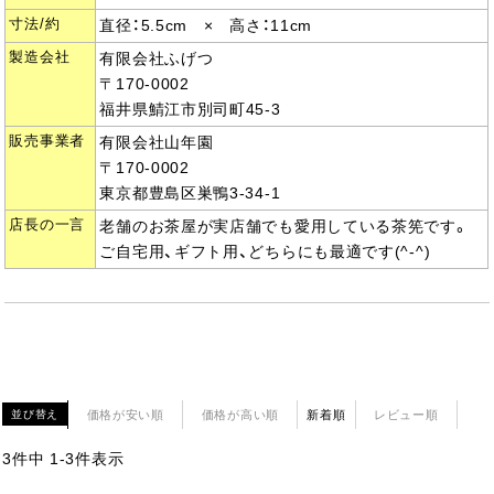
寸法/約
直径：5.5cm × 高さ：11cm
製造会社
有限会社ふげつ
〒170-0002
福井県鯖江市別司町45-3
販売事業者
有限会社山年園
〒170-0002
東京都豊島区巣鴨3-34-1
店長の一言
老舗のお茶屋が実店舗でも愛用している茶筅です。
ご自宅用、ギフト用、どちらにも最適です(^-^)
価格が安い順
価格が高い順
新着順
レビュー順
並び替え
3
件中
1
-
3
件表示