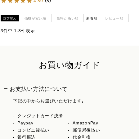
4.80
（
5
）
価格が安い順
価格が高い順
新着順
レビュー順
並び替え
3
件中
1
-
3
件表示
お買い物ガイド
お支払い方法について
下記の中からお選びいただけます。
クレジットカード決済
Paypay
AmazonPay
コンビニ後払い
郵便局後払い
銀行振込
代金引換