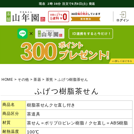
現在
2時
38分
注文で
8月8日(土) 発送
ログイン
HOME
その他
茶器
茶筅
ふげつ樹脂茶せん
ふげつ樹脂茶せん
商品名
樹脂茶せんクセ直し付き
商品区分
茶道具
材質
茶せん＝ポリプロピレン樹脂 / クセ直し＝ABS樹脂
耐熱温度
100℃