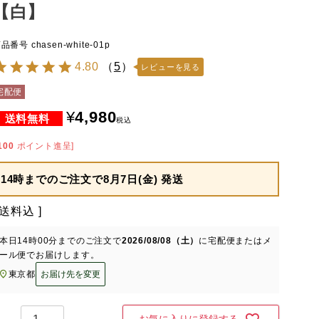
【白】
商品番号
chasen-white-01p
4.80
（
5
）
レビューを見る
宅配便
¥
4,980
税込
100
ポイント進呈]
14時までのご注文で
8月7日(金) 発送
送料込
本日
14時00分
までのご注文で
2026/08/08（土）
に
宅配便またはメ
ール便
でお届けします。
東京都
お届け先を変更