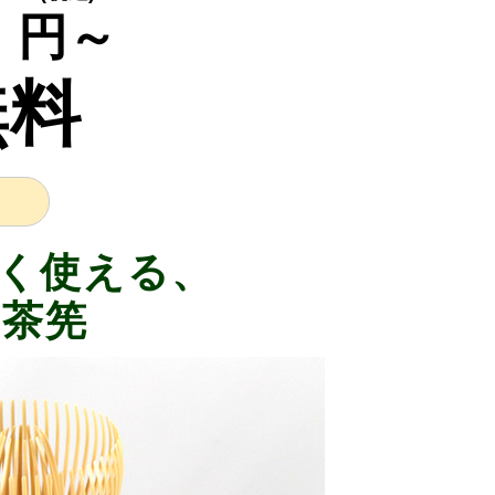
0
円～
無料
く使える、
脂茶筅