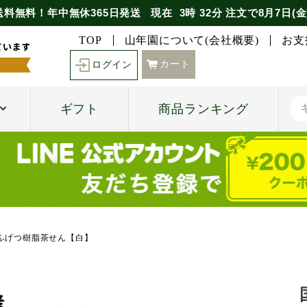
送料無料！年中無休365日発送
現在
3時
32分
注文で
8月7日(金
TOP
山年園について(会社概要)
お支
カート
ログイン
ギフト
商品ランキング
 ふげつ樹脂茶せん【白】