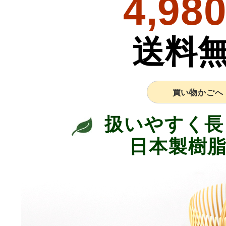
4,98
送料
買い物かごへ
扱いやすく長
日本製樹