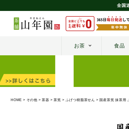
全国
お茶
食品
HOME
その他
茶器
茶筅
ふげつ樹脂茶せん
国産茶筅 抹茶用