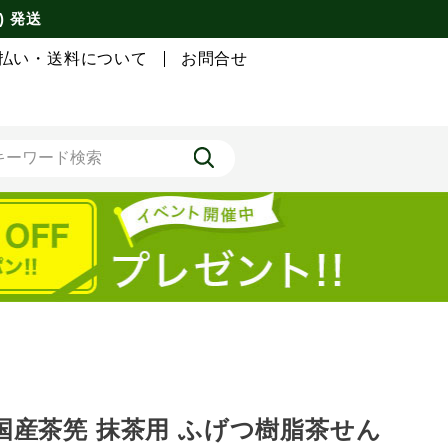
) 発送
払い・送料について
お問合せ
国産茶筅 抹茶用 ふげつ樹脂茶せん