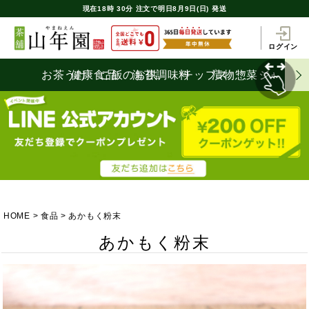
現在
18時
30分
注文で
明日8月9日(日) 発送
ログイン
お茶うけ
健康食品
ご飯のお供
海苔
調味料
チップス
漬物
惣菜
ジャム
HOME
食品
あかもく粉末
あかもく粉末