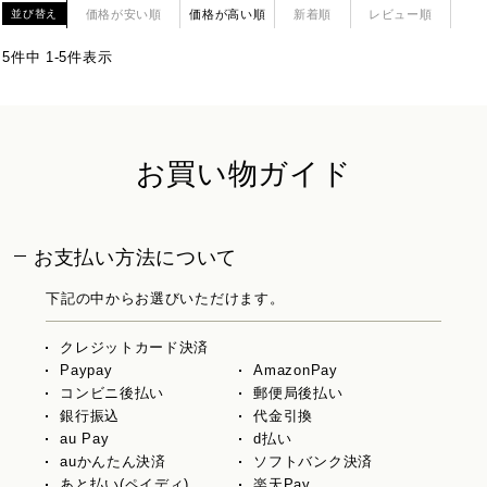
価格が安い順
価格が高い順
新着順
レビュー順
並び替え
5
件中
1
-
5
件表示
お買い物ガイド
お支払い方法について
下記の中からお選びいただけます。
クレジットカード決済
Paypay
AmazonPay
コンビニ後払い
郵便局後払い
銀行振込
代金引換
au Pay
d払い
auかんたん決済
ソフトバンク決済
あと払い(ペイディ)
楽天Pay