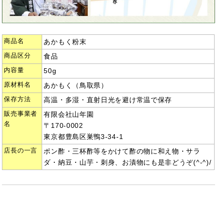
商品名
あかもく粉末
商品区分
食品
内容量
50g
原材料名
あかもく（鳥取県）
保存方法
高温・多湿・直射日光を避け常温で保存
販売事業者
有限会社山年園
名
〒170-0002
東京都豊島区巣鴨3-34-1
店長の一言
ポン酢・三杯酢等をかけて酢の物に和え物・サラ
ダ・納豆・山芋・刺身、お漬物にも是非どうぞ(^-^)/