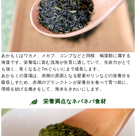
あかもくはワカメ、メカブ、コンブなどと同様、褐藻類に属する
海藻です。栄養塩に富む浅海が生育に適していて、生命力がとて
も強く、長くなると7mぐらいにまで成長します。
あかもくの藻場は、赤潮の原因となる窒素やリンなどの栄養分を
吸収しすため、赤潮のプランクトンが栄養分を食べて育つ前に、
増殖を妨げる働きをして、海水をきれいにします。
栄養満点なネバネバ食材