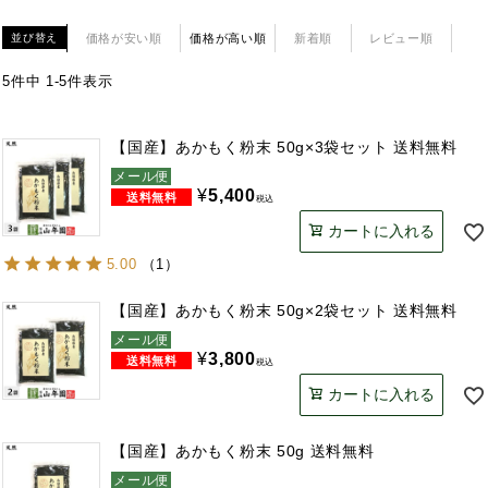
価格が安い順
価格が高い順
新着順
レビュー順
並び替え
5
件中
1
-
5
件表示
【国産】あかもく粉末 50g×3袋セット 送料無料
メール便
¥
5,400
税込
カートに入れる
5.00
（
1
）
【国産】あかもく粉末 50g×2袋セット 送料無料
メール便
¥
3,800
税込
カートに入れる
【国産】あかもく粉末 50g 送料無料
メール便