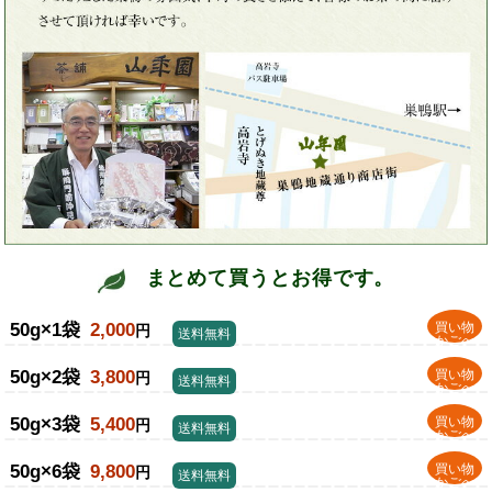
まとめて買うとお得です。
50g×1袋
2,000
買い物
円
送料無料
かごへ
50g×2袋
3,800
買い物
円
送料無料
かごへ
50g×3袋
5,400
買い物
円
送料無料
かごへ
50g×6袋
9,800
買い物
円
送料無料
かごへ