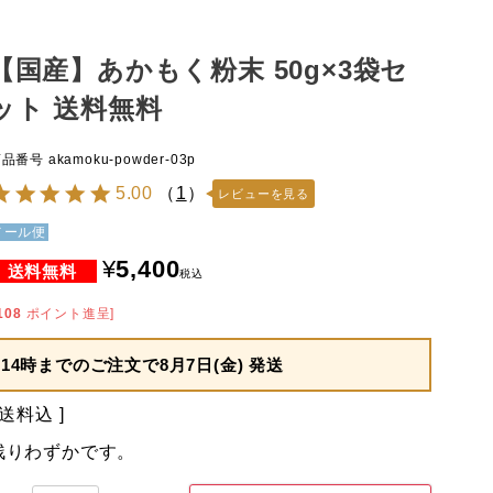
【国産】あかもく粉末 50g×3袋セ
ット 送料無料
商品番号
akamoku-powder-03p
5.00
（
1
）
レビューを見る
メール便
¥
5,400
税込
108
ポイント進呈]
14時までのご注文で
8月7日(金) 発送
送料込
残りわずかです。