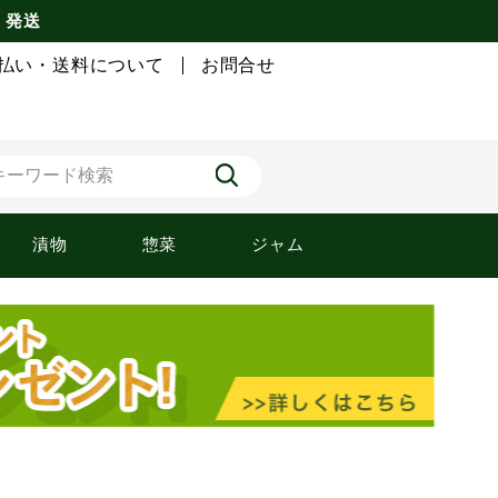
) 発送
払い・送料について
お問合せ
漬物
惣菜
ジャム