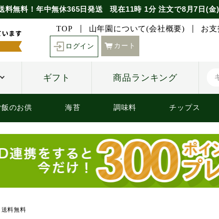
送料無料！年中無休365日発送
現在
11時
1分
注文で
8月7日(金
TOP
山年園について(会社概要)
お支
カート
ログイン
ギフト
商品ランキング
ご飯のお供
海苔
調味料
チップス
 送料無料