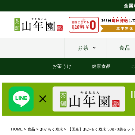
全国
お茶
食品
お茶うけ
健康食品
HOME
食品
あかもく粉末
【国産】あかもく粉末 50g×3袋セット