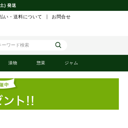
土) 発送
払い・送料について
お問合せ
漬物
惣菜
ジャム