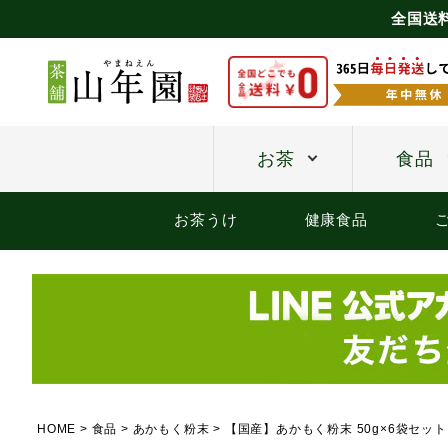
全国送
お茶
食品
お茶うけ
健康食品
HOME
食品
あかもく粉末
【国産】あかもく粉末 50g×6袋セット