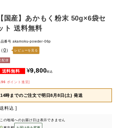
【国産】あかもく粉末 50g×6袋セ
ット 送料無料
商品番号
akamoku-powder-06p
（
0
）
レビューを見る
宅配便
¥
9,800
税込
196
ポイント進呈]
14時までのご注文で
明日8月8日(土) 発送
送料込
この地域へのお届け日は表示できません
東京都
お届け先を変更