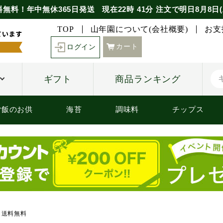
料無料！年中無休365日発送
現在
22時
41分
注文で
明日8月8日(
TOP
山年園について(会社概要)
お支
カート
ログイン
ギフト
商品ランキング
ご飯のお供
海苔
調味料
チップス
 送料無料