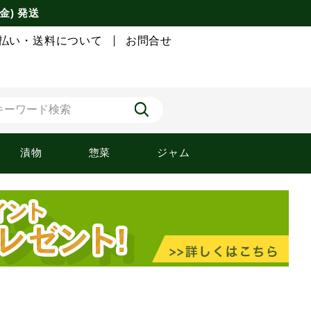
金) 発送
払い・送料について
お問合せ
漬物
惣菜
ジャム