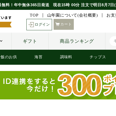
料無料！年中無休365日発送
現在
15時
00分
注文で
明日8月7日(
TOP
山年園について(会社概要)
お支
カート
ログイン
ギフト
商品ランキング
ご飯のお供
海苔
調味料
チップス