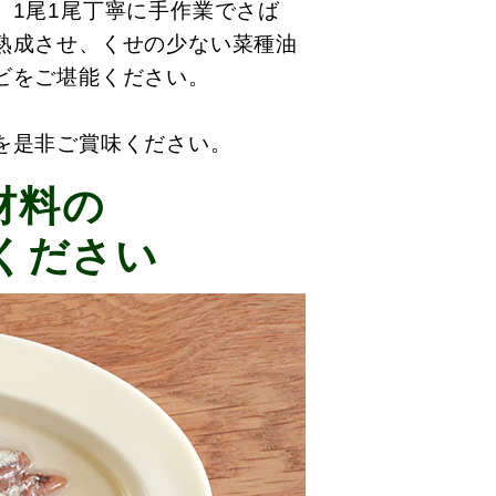
、1尾1尾丁寧に手作業でさば
熟成させ、くせの少ない菜種油
ビをご堪能ください。
を是非ご賞味ください。
材料の
ください