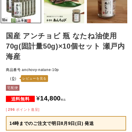
国産 アンチョビ 瓶 なたね油使用
70g(固計量50g)×10個セット 瀬戸内
海産
商品番号
anchovy-natane-10p
（
0
）
レビューを見る
宅配便
¥
14,800
税込
[
296
ポイント進呈]
14時までのご注文で
明日8月9日(日) 発送