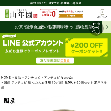
現在
15時
37分
注文で
明日8月9日(日) 発送
ログイン
お茶うけ
健康食品
ご飯のお供
海苔
調味料
チップス
漬物
惣菜
ジャム
HOME
食品
アンチョビ
アンチョビ なたね油
国産 アンチョビ 瓶 なたね油使用 70g(固計量50g)×10個セット 瀬戸内海
産