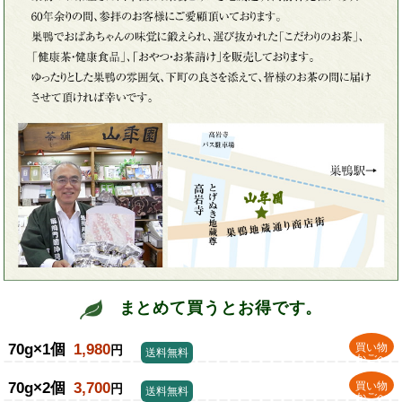
まとめて買うとお得です。
70g×1個
1,980
買い物
円
送料無料
かごへ
70g×2個
3,700
買い物
円
送料無料
かごへ