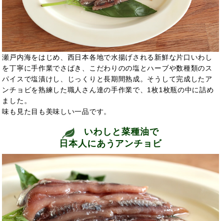
瀬戸内海をはじめ、西日本各地で水揚げされる新鮮な片口いわし
を丁寧に手作業でさばき、こだわりのの塩とハーブや数種類のス
パイスで塩漬けし、じっくりと長期間熟成。そうして完成したア
ンチョビを熟練した職人さん達の手作業で、1枚1枚瓶の中に詰め
ました。
味も見た目も美味しい一品です。
いわしと菜種油で
日本人にあうアンチョビ