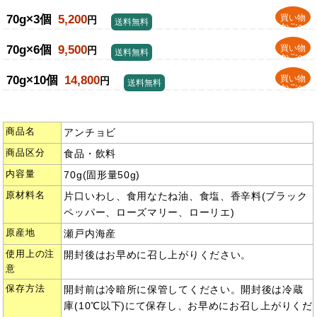
70g×3個
5,200
買い物
円
送料無料
かごへ
70g×6個
9,500
買い物
円
送料無料
かごへ
70g×10個
14,800
買い物
円
送料無料
かごへ
商品名
アンチョビ
商品区分
食品・飲料
内容量
70g(固形量50g)
原材料名
片口いわし、食用なたね油、食塩、香辛料(ブラック
ペッパー、ローズマリー、ローリエ)
原産地
瀬戸内海産
使用上の注
開封後はお早めに召し上がりください。
意
保存方法
開封前は冷暗所に保管してください。開封後は冷蔵
庫(10℃以下)にて保存し、お早めにお召し上がりくだ