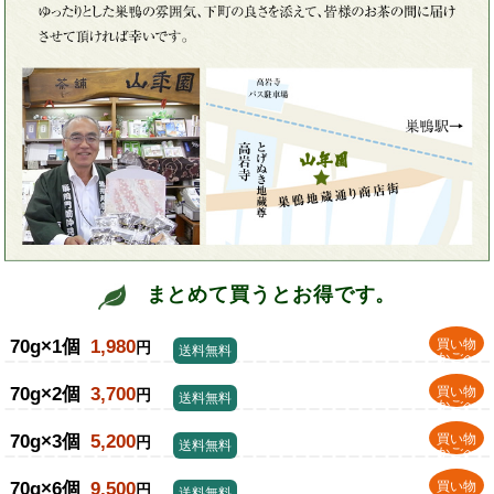
まとめて買うとお得です。
70g×1個
1,980
買い物
円
送料無料
かごへ
70g×2個
3,700
買い物
円
送料無料
かごへ
70g×3個
5,200
買い物
円
送料無料
かごへ
70g×6個
9,500
買い物
円
送料無料