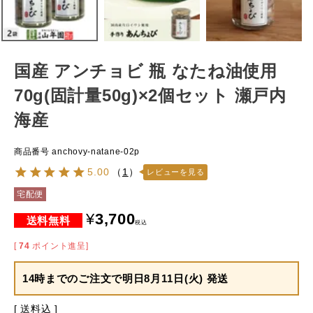
国産 アンチョビ 瓶 なたね油使用
70g(固計量50g)×2個セット 瀬戸内
海産
商品番号
anchovy-natane-02p
5.00
（
1
）
レビューを見る
宅配便
¥
3,700
税込
[
74
ポイント進呈]
14時までのご注文で
明日8月11日(火) 発送
送料込