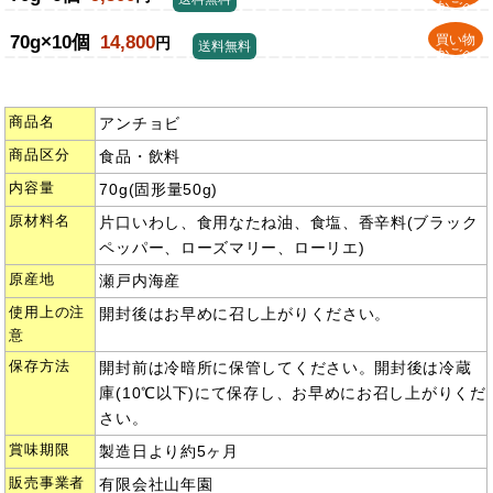
かごへ
70g×10個
14,800
買い物
円
送料無料
かごへ
商品名
アンチョビ
商品区分
食品・飲料
内容量
70g(固形量50g)
原材料名
片口いわし、食用なたね油、食塩、香辛料(ブラック
ペッパー、ローズマリー、ローリエ)
原産地
瀬戸内海産
使用上の注
開封後はお早めに召し上がりください。
意
保存方法
開封前は冷暗所に保管してください。開封後は冷蔵
庫(10℃以下)にて保存し、お早めにお召し上がりくだ
さい。
賞味期限
製造日より約5ヶ月
販売事業者
有限会社山年園