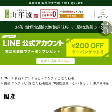
現在
17時
34分
注文で
明日8月11日(火) 発送
ログイン
お茶うけ
健康食品
ご飯のお供
海苔
調味料
チップス
漬物
惣菜
ジャム
HOME
食品
アンチョビ
アンチョビ なたね油
国産 アンチョビ 瓶 なたね油使用 70g(固計量50g)×2個セット 瀬戸内海産