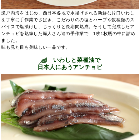
瀬戸内海をはじめ、西日本各地で水揚げされる新鮮な片口いわし
を丁寧に手作業でさばき、こだわりのの塩とハーブや数種類のス
パイスで塩漬けし、じっくりと長期間熟成。そうして完成したア
ンチョビを熟練した職人さん達の手作業で、1枚1枚瓶の中に詰め
ました。
味も見た目も美味しい一品です。
いわしと菜種油で
日本人にあうアンチョビ