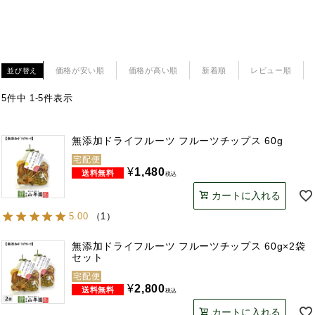
価格が安い順
価格が高い順
新着順
レビュー順
並び替え
5
件中
1
-
5
件表示
無添加ドライフルーツ フルーツチップス 60g
宅配便
¥
1,480
税込
カートに入れる
5.00
（
1
）
無添加ドライフルーツ フルーツチップス 60g×2袋
セット
宅配便
¥
2,800
税込
カートに入れる