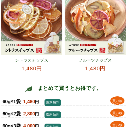
シトラスチップス
フルーツチップス
1,480円
1,480円
まとめて買うとお得です。
60g×1袋
1,480
買い物
円
送料無料
かごへ
60g×2袋
2,800
買い物
円
送料無料
かごへ
60g×3袋
4,000
買い物
円
送料無料