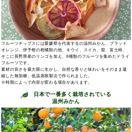
フルーツチップスには愛媛県を代表するの温州みかん、ブラッド
オレンジ、伊予柑の柑橘類の他、キウイ、スイカ、梨、富士柿、
そこに長野県産のリンゴを加え、8種類のフルーツを集めたドライ
フルーツです。
素材の良さを最大限に生かし、自然な香りと味わいをそのまま凝
縮した無加糖、低温蒸散製法で作られました。
※時期によって内容が変わる場合があります。
日本で一番多く栽培されている
温州みかん