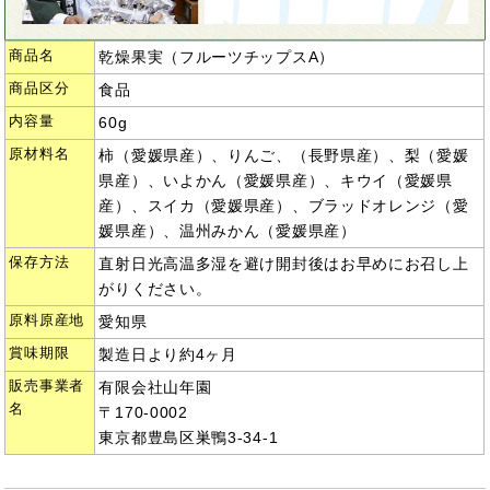
商品名
乾燥果実（フルーツチップスA）
商品区分
食品
内容量
60g
原材料名
柿（愛媛県産）、りんご、（長野県産）、梨（愛媛
県産）、いよかん（愛媛県産）、キウイ（愛媛県
産）、スイカ（愛媛県産）、ブラッドオレンジ（愛
媛県産）、温州みかん（愛媛県産）
保存方法
直射日光高温多湿を避け開封後はお早めにお召し上
がりください。
原料原産地
愛知県
賞味期限
製造日より約4ヶ月
販売事業者
有限会社山年園
名
〒170-0002
東京都豊島区巣鴨3-34-1