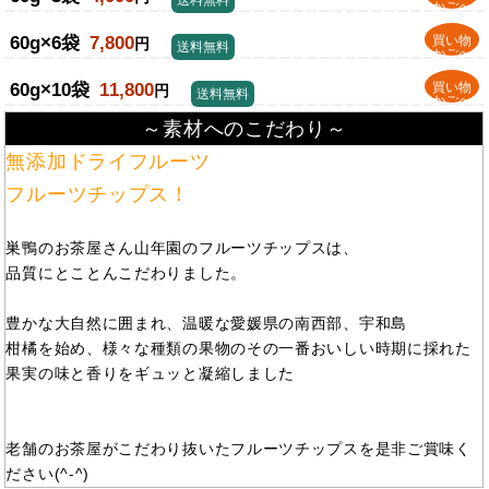
かごへ
60g×6袋
7,800
買い物
円
送料無料
かごへ
60g×10袋
11,800
買い物
円
送料無料
かごへ
～素材へのこだわり～
無添加ドライフルーツ
フルーツチップス！
巣鴨のお茶屋さん山年園のフルーツチップスは、
品質にとことんこだわりました。
豊かな大自然に囲まれ、温暖な愛媛県の南西部、宇和島
柑橘を始め、様々な種類の果物のその一番おいしい時期に採れた
果実の味と香りをギュッと凝縮しました
老舗のお茶屋がこだわり抜いたフルーツチップスを是非ご賞味く
ださい(^-^)